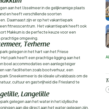
 Makkum
gen aan het IJsselmeer in de gelijknamige plaats
nd en heeft verschillende soorten
ten. Daarnaast zijn er op het vakantiepark
en een fitnesscentrum. Het vakantiepark heeft ook
ort Makkum is de perfecte keuze voor een
en prachtige omgeving.
ermeer, Terherne
park gelegen in het hart van het Friese
A
 Het park heeft een prachtige ligging aan het
 een boel accommodaties een aanlegsteiger
n van faciliteiten zoals bootverhuur, een
park Sneekermeer is de ideale uitvalsbasis om de
T
uur, cultuur en gastvrijheid die Friesland te
ille, Langelille
epark gelegen aan het water in het idyllische
woningen aan die direct aan het water gelegen zijn,