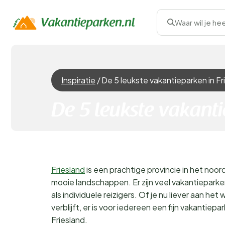
Waar wil je he
Inspiratie
/
De 5 leukste vakantieparken in Fr
De 5 leukste vakanti
Friesland
is een prachtige provincie in het noo
mooie landschappen. Er zijn veel vakantieparken 
als individuele reizigers. Of je nu liever aan het w
verblijft, er is voor iedereen een fijn vakantiepa
Friesland.