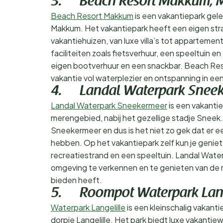
3. Beach Resort Makkum,
Beach Resort Makkum
is een vakantiepark gele
Makkum. Het vakantiepark heeft een eigen stra
vakantiehuizen, van luxe villa’s tot appartemen
faciliteiten zoals fietsverhuur, een speeltuin 
eigen bootverhuur en een snackbar. Beach Res
vakantie vol waterplezier en ontspanning in e
4. Landal Waterpark Sneek
Landal Waterpark Sneekermeer
is een vakantie
merengebied, nabij het gezellige stadje Sneek.
Sneekermeer en dus is het niet zo gek dat er
hebben. Op het vakantiepark zelf kun je geniete
recreatiestrand en een speeltuin. Landal Water
omgeving te verkennen en te genieten van de nat
bieden heeft.
5. Roompot Waterpark Langel
Waterpark Langelille
is een kleinschalig vakanti
dorpje Langelille. Het park biedt luxe vakantie