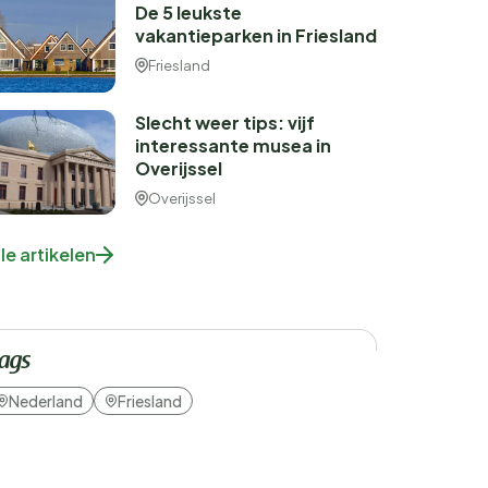
De 5 leukste
vakantieparken in Friesland
Friesland
Slecht weer tips: vijf
interessante musea in
Overijssel
Overijssel
lle artikelen
ags
Nederland
Friesland