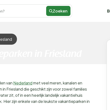
Zoeken
B
en?
iesland
eparken in Friesland
rden van
Nederland
met veel meren, kanalen en
in Friesland die geschikt zijn voor zowel families
ater zit, of in een heerlijk landelijk vakantiehuis
rk. Hier zijn enkele van de leukste vakantieparken in