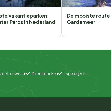
ste vakantieparken
De mooiste route 
ter Parcs in Nederland
Gardameer
& betrouwbaar
Direct boeken
Lage prijzen