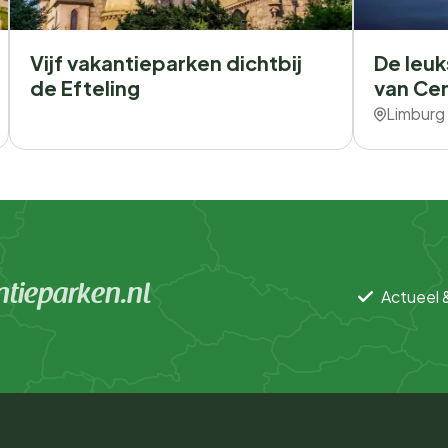
Vijf vakantieparken dichtbij
De leuk
de Efteling
van Cen
Limburg
tieparken.nl
Actueel 