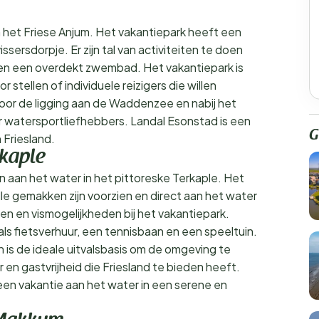
n het Friese Anjum. Het vakantiepark heeft een
issersdorpje. Er zijn tal van activiteiten te doen
n en een overdekt zwembad. Het vakantiepark is
 stellen of individuele reizigers die willen
oor de ligging aan de Waddenzee en nabij het
r watersportliefhebbers. Landal Esonstad is een
G
 Friesland.
kaple
n aan het water in het pittoreske Terkaple. Het
lle gemakken zijn voorzien en direct aan het water
en en vismogelijkheden bij het vakantiepark.
zoals fietsverhuur, een tennisbaan en een speeltuin.
n is de ideale uitvalsbasis om de omgeving te
 en gastvrijheid die Friesland te bieden heeft.
een vakantie aan het water in een serene en