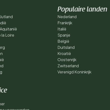
Populaire landen
Jutland
Nederland
dië
Frankrijk
Aquitanië
Italië
 la Loire
Spanje
België
erg
Duitsland
en
Kroatië
ië
Oostenrijk
nd
Zwitserland
rg
Verenigd Koninkrijk
ice
mer
ne voorwaarden