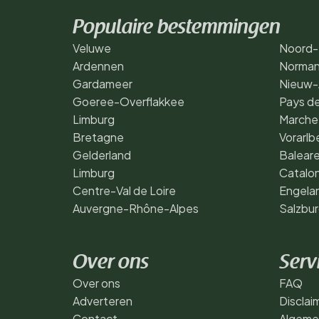
Populaire bestemmingen
Veluwe
Noord-
Ardennen
Norman
Gardameer
Nieuw-
Goeree-Overflakkee
Pays de
Limburg
Marche
Bretagne
Vorarlb
Gelderland
Balear
Limburg
Catalon
Centre-Val de Loire
Engela
Auvergne-Rhône-Alpes
Salzbu
Over ons
Serv
Over ons
FAQ
Adverteren
Disclai
Contact
Algeme