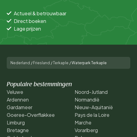
Actueel & betrouwbaar
Direct boeken
Lage prijzen
Nederland
/
Friesland
/
Terkaple
/
Waterpark Terkaple
Populaire bestemmingen
Veluwe
Noord-Jutland
Ardennen
Normandië
Gardameer
Nieuw-Aquitanië
Goeree-Overflakkee
Pays de la Loire
Limburg
Marche
Bretagne
Vorarlberg