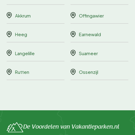
Akkrum
Offingawier
Heeg
Earnewald
Langelille
Suameer
Rutten
Ossenzijl
De Voordelen van Vakantieparken.nl