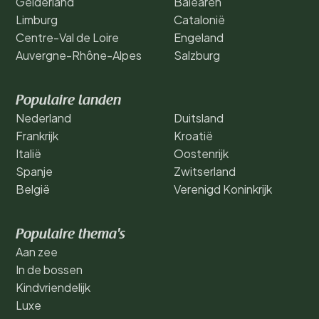
Gelderland
Balearen
Limburg
Catalonië
Centre-Val de Loire
Engeland
Auvergne-Rhône-Alpes
Salzburg
Populaire landen
Nederland
Duitsland
Frankrijk
Kroatië
Italië
Oostenrijk
Spanje
Zwitserland
België
Verenigd Koninkrijk
Populaire thema's
Aan zee
In de bossen
Kindvriendelijk
Luxe