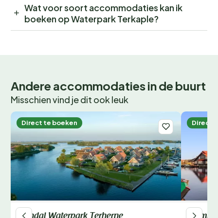
Wat voor soort accommodaties kan ik
boeken op Waterpark Terkaple?
Andere accommodaties in de buurt
Misschien vind je dit ook leuk
Direct te boeken
Direct 
Landal Waterpark Terherne
Summio