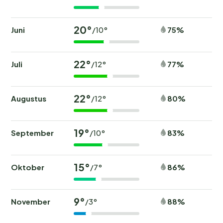
20°
Juni
75%
/10°
22°
Juli
77%
/12°
22°
Augustus
80%
/12°
19°
September
83%
/10°
15°
Oktober
86%
/7°
9°
November
88%
/3°