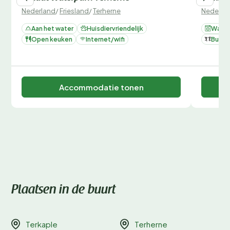
Nederland
/
Friesland
/
Terherne
Nederla
Aan het water
Huisdiervriendelijk
Wasm
Open keuken
Internet/wifi
Buite
Accommodatie tonen
Plaatsen in de buurt
Terkaple
Terherne