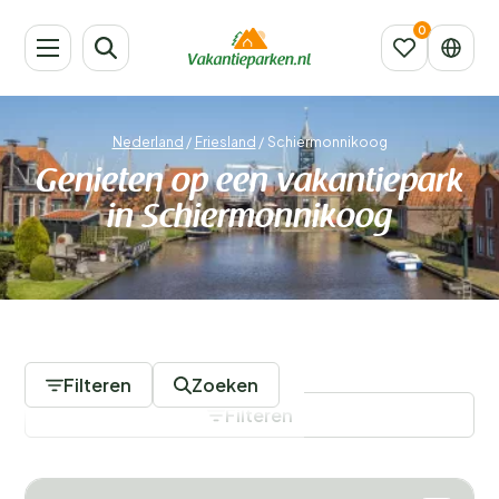
Nederland
/
Friesland
/
Schiermonnikoog
Genieten op een vakantiepark
in Schiermonnikoog
4 Vakantieparken
Filteren
Zoeken
Filteren
Filters opslaan