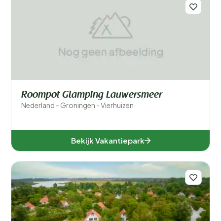
Voor kinderen
Eten en drinken
Algemene parkfaciliteiten
Roompot Glamping Lauwersmeer
Sport en recreatie
Nederland - Groningen - Vierhuizen
Zwemmen
Bekijk Vakantiepark
Wellness
Ligging
Verblijfstype
Speciale voorkeuren