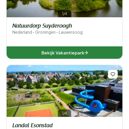
Aanbieder
1/4
Faciliteiten accommodatie
Natuurdorp Suyderoogh
Nederland - Groningen - Lauwersoog
Accommodatiegrootte
Aantal slaapkamers
Bekijk Vakantiepark
Aantal badkamers
1/4
Landal Esonstad