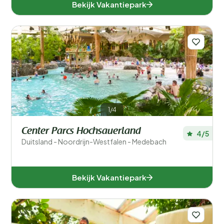
Bekijk Vakantiepark
Ligging
Verblijfstype
Speciale voorkeuren
In de buurt
Aanbieder
1/4
Faciliteiten accommodatie
Center Parcs Hochsauerland
4/5
Duitsland - Noordrijn-Westfalen - Medebach
Accommodatiegrootte
Aantal slaapkamers
Bekijk Vakantiepark
Aantal badkamers