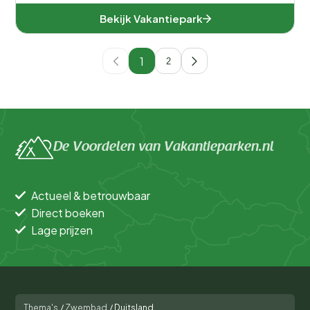
Bekijk Vakantiepark
1
2
De Voordelen van Vakantieparken.nl
Actueel & betrouwbaar
Direct boeken
Lage prijzen
Thema's
/
Zwembad
/
Duitsland