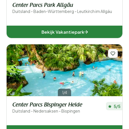
Center Parcs Park Allgäu
Noordrijn-Westfalen (4)
Duitsland - Baden-Württemberg - Leutkirch im Allgäu
Rijnland-Palts (8)
Saarland (1)
Bekijk Vakantiepark
Voor kinderen
Eten en drinken
Algemene parkfaciliteiten
Sport en recreatie
1/4
Zwemmen
Center Parcs Bispinger Heide
5/5
Duitsland - Nedersaksen - Bispingen
Wellness