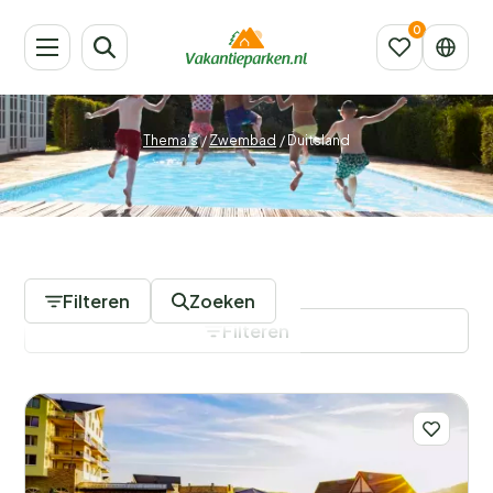
Thema's
/
Zwembad
/
Duitsland
19 Vakantieparken
Filteren
Zoeken
Filteren
Filters opslaan