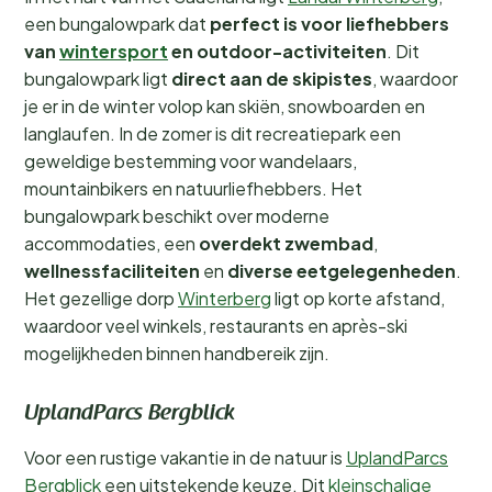
een bungalowpark dat
perfect is voor liefhebbers
van
wintersport
en outdoor-activiteiten
. Dit
bungalowpark ligt
direct aan de skipistes
, waardoor
je er in de winter volop kan skiën, snowboarden en
langlaufen. In de zomer is dit recreatiepark een
geweldige bestemming voor wandelaars,
mountainbikers en natuurliefhebbers. Het
bungalowpark beschikt over moderne
accommodaties, een
overdekt zwembad
,
wellnessfaciliteiten
en
diverse eetgelegenheden
.
Het gezellige dorp
Winterberg
ligt op korte afstand,
waardoor veel winkels, restaurants en après-ski
mogelijkheden binnen handbereik zijn.
UplandParcs Bergblick
Voor een rustige vakantie in de natuur is
UplandParcs
Bergblick
een uitstekende keuze. Dit
kleinschalige