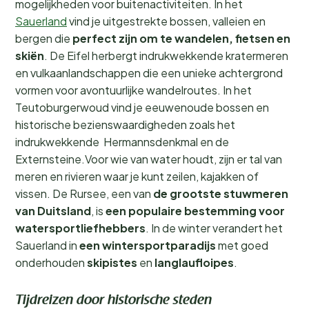
mogelijkheden voor buitenactiviteiten. In het
Sauerland
vind je uitgestrekte bossen, valleien en
bergen die
perfect zijn om te wandelen, fietsen en
skiën
. De Eifel herbergt indrukwekkende kratermeren
en vulkaanlandschappen die een unieke achtergrond
vormen voor avontuurlijke wandelroutes. In het
Teutoburgerwoud vind je eeuwenoude bossen en
historische bezienswaardigheden zoals het
indrukwekkende Hermannsdenkmal en de
Externsteine.Voor wie van water houdt, zijn er tal van
meren en rivieren waar je kunt zeilen, kajakken of
vissen. De Rursee, een van
de grootste stuwmeren
van Duitsland
, is
een populaire bestemming voor
watersportliefhebbers
. In de winter verandert het
Sauerland in
een wintersportparadijs
met goed
onderhouden
skipistes
en
langlaufloipes
.
Tijdreizen door historische steden