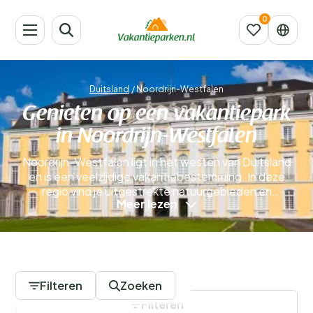
Duitsland
/
Noordrijn-Westfalen
Genieten op een vakantiepark
in Noordrijn-Westfalen
Noordrijn-Westfalen ligt in het westen van Duitsland
en is een veelzijdige vakantiebestemming. In deze
regio vind je uitgestrekte natuurgebieden en
Meer lezen
historische steden, waardoor je zowel een actieve als
ontspannen vakantie kan beleven in deze
deelstaat.Of je nu op zoek bent naar avontuurlijke
wandelingen in de Eifel, ontspanning in een
15 Vakantieparken
wellnessresort of een stedentrip naar Keulen of
Düsseldorf, een verblijf in een vakantiepark maakt je
Filteren
Zoeken
vakantie extra comfortabel en zorgeloos!
Meer lezen
Filteren