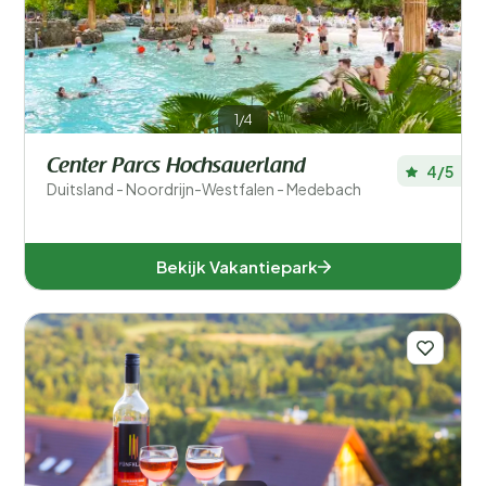
Algemene parkfaciliteiten
Sport en recreatie
Zwemmen
1/4
Center Parcs Hochsauerland
Wellness
4/5
Duitsland - Noordrijn-Westfalen - Medebach
Ligging
Bekijk Vakantiepark
Verblijfstype
Speciale voorkeuren
In de buurt
Aanbieder
Faciliteiten accommodatie