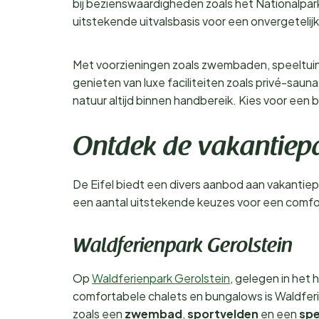
bij bezienswaardigheden zoals het Nationalpark 
uitstekende uitvalsbasis voor een onvergetelij
Met voorzieningen zoals zwembaden, speeltuinen
genieten van luxe faciliteiten zoals privé-sau
natuur altijd binnen handbereik. Kies voor een 
Ontdek de vakantiepar
De Eifel biedt een divers aanbod aan vakantiepa
een aantal uitstekende keuzes voor een comforta
Waldferienpark Gerolstein
Op
Waldferienpark Gerolstein
, gelegen in het h
comfortabele chalets en bungalows is Waldferi
zoals een
zwembad
,
sportvelden
en een
spe