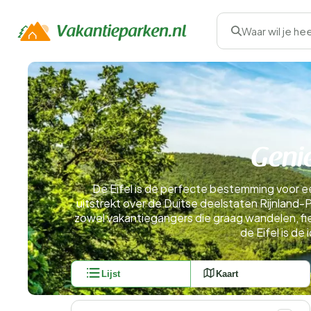
Waar wil je he
Genie
De Eifel is de perfecte bestemming voor ee
uitstrekt over de Duitse deelstaten Rijnlan
zowel vakantiegangers die graag wandelen, fie
de Eifel is de
Lijst
Kaart