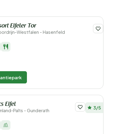
ort Eifeler Tor
Noordrijn-Westfalen - Hasenfeld
kantiepark
s Eifel
3/5
ijnland-Palts - Gunderath