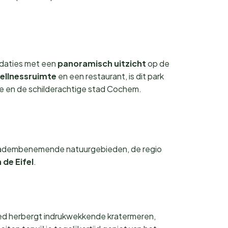
odaties met een
panoramisch uitzicht
op de
ellnessruimte
en een restaurant, is dit park
ee en de schilderachtige stad Cochem.
ot adembenemende natuurgebieden, de regio
de Eifel
.
ied herbergt indrukwekkende kratermeren,