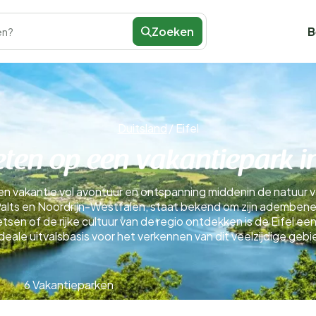
Zoeken
B
en?
Duitsland
/
Eifel
ten op een vakantiepark in
n vakantie vol avontuur en ontspanning middenin de natuur va
d-Palts en Noordrijn-Westfalen, staat bekend om zijn adembe
tsen of de rijke cultuur van de regio ontdekken is de Eifel e
 ideale uitvalsbasis voor het verkennen van dit veelzijdige geb
6 Vakantieparken