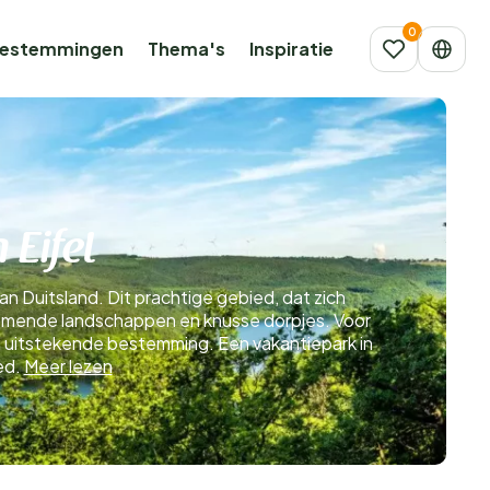
estemmingen
Thema's
Inspiratie
 Eifel
n Duitsland. Dit prachtige gebied, dat zich
nemende landschappen en knusse dorpjes. Voor
en uitstekende bestemming. Een vakantiepark in
ied.
Meer lezen