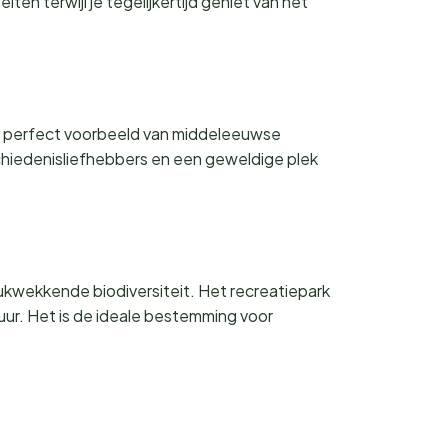
en terwijl je tegelijkertijd geniet van het
 een perfect voorbeeld van middeleeuwse
schiedenisliefhebbers en een geweldige plek
ukwekkende biodiversiteit. Het recreatiepark
uur. Het is de ideale bestemming voor