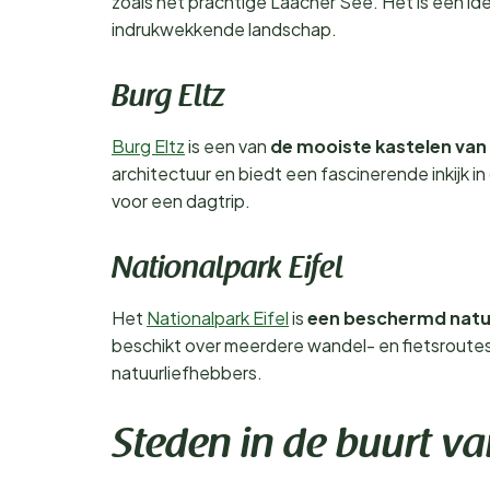
zoals het prachtige Laacher See. Het is een idea
indrukwekkende landschap.
Burg Eltz
Burg Eltz
is een van
de mooiste kastelen van
architectuur en biedt een fascinerende inkijk 
voor een dagtrip.
Nationalpark Eifel
Het
Nationalpark Eifel
is
een beschermd nat
beschikt over meerdere wandel- en fietsroutes,
natuurliefhebbers.
Steden in de buurt van