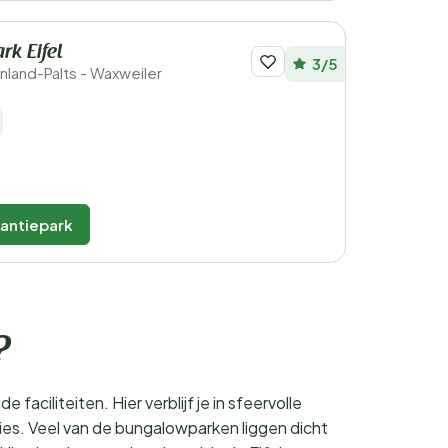
k Eifel
3/5
ijnland-Palts - Waxweiler
kantiepark
?
aciliteiten. Hier verblijf je in sfeervolle
ies. Veel van de bungalowparken liggen dicht