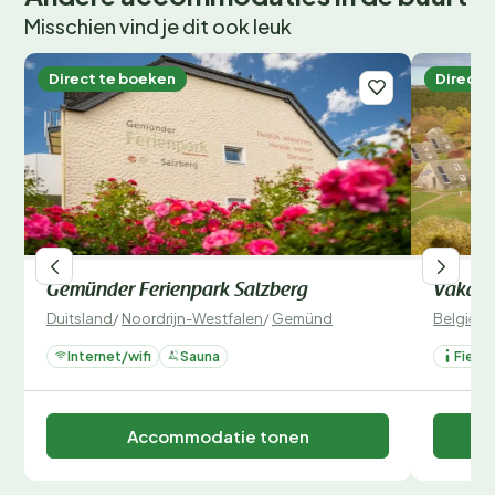
Misschien vind je dit ook leuk
Direct te boeken
Direct 
Gemünder Ferienpark Salzberg
Vakant
Duitsland
/
Noordrijn-Westfalen
/
Gemünd
België
/
L
Internet/wifi
Sauna
Fiets
Accommodatie tonen