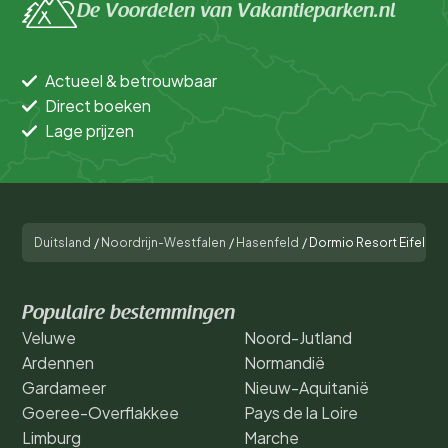
De Voordelen van Vakantieparken.nl
Actueel & betrouwbaar
Direct boeken
Lage prijzen
Duitsland
/
Noordrijn-Westfalen
/
Hasenfeld
/
Dormio Resort Eifeler T
Populaire bestemmingen
Veluwe
Noord-Jutland
Ardennen
Normandië
Gardameer
Nieuw-Aquitanië
Goeree-Overflakkee
Pays de la Loire
Limburg
Marche