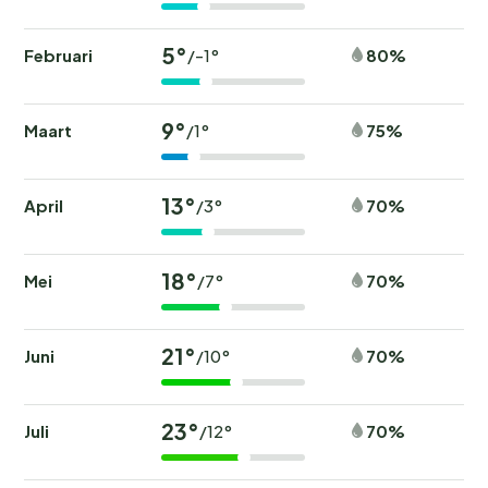
5°
Februari
80%
/-1°
9°
Maart
75%
/1°
13°
April
70%
/3°
18°
Mei
70%
/7°
21°
Juni
70%
/10°
23°
Juli
70%
/12°