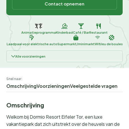
Contact opnemen
Animatieprogramma
Kinderbad
Café / Bar
Restaurant
Laadpaal voor elektrische auto
Supermarkt/minimarkt
Wifi
Jeu de boules
Alle voorzieningen
Snel naar:
Omschrijving
Voorzieningen
Veelgestelde vragen
Omschrijving
Welkom bij Dormio Resort Eifeler Tor, een luxe
vakantiepark dat zich uitstrekt over de heuvels van de