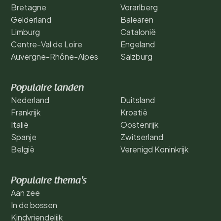
Bretagne
Vorarlberg
Gelderland
Balearen
Limburg
Catalonië
Centre-Val de Loire
Engeland
Auvergne-Rhône-Alpes
Salzburg
Populaire landen
Nederland
Duitsland
Frankrijk
Kroatië
Italië
Oostenrijk
Spanje
Zwitserland
België
Verenigd Koninkrijk
Populaire thema's
Aan zee
In de bossen
Kindvriendelijk