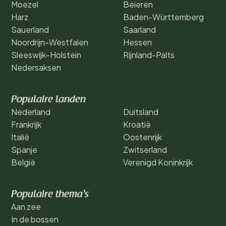
Moezel
Beieren
Harz
Baden-Württemberg
Sauerland
Saarland
Noordrijn-Westfalen
Hessen
Sleeswijk-Holstein
Rijnland-Palts
Nedersaksen
Populaire landen
Nederland
Duitsland
Frankrijk
Kroatië
Italië
Oostenrijk
Spanje
Zwitserland
België
Verenigd Koninkrijk
Populaire thema's
Aan zee
In de bossen