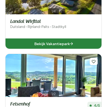
Verblijfstype
1/4
Speciale voorkeuren
Landal Wirfttal
Aanbieder
Duitsland - Rijnland-Palts - Stadtkyll
Faciliteiten accommodatie
Bekijk Vakantiepark
Accommodatiegrootte
Aantal slaapkamers
Aantal badkamers
1/2
Felsenhof
4/5