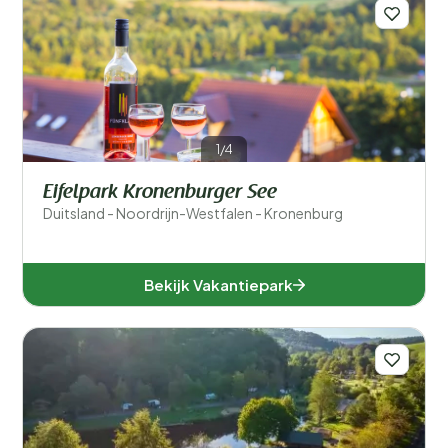
Filters opslaan
Voor kinderen
1/4
Eten en drinken
Eifelpark Kronenburger See
Duitsland - Noordrijn-Westfalen - Kronenburg
Algemene parkfaciliteiten
Sport en recreatie
Bekijk Vakantiepark
Zwemmen
Wellness
Ligging