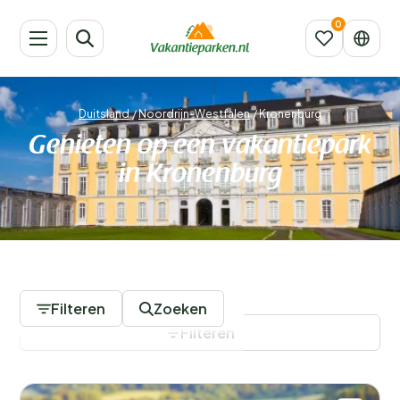
Duitsland
/
Noordrijn-Westfalen
/
Kronenburg
Genieten op een vakantiepark
in Kronenburg
13 Vakantieparken
Filteren
Zoeken
Filteren