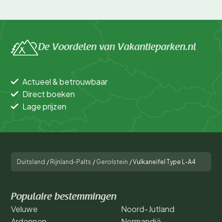
De Voordelen van Vakantieparken.nl
Actueel & betrouwbaar
Direct boeken
Lage prijzen
Duitsland
/
Rijnland-Palts
/
Gerolstein
/
Vulkaneifel Type L-A4
Populaire bestemmingen
Veluwe
Noord-Jutland
Ardennen
Normandië