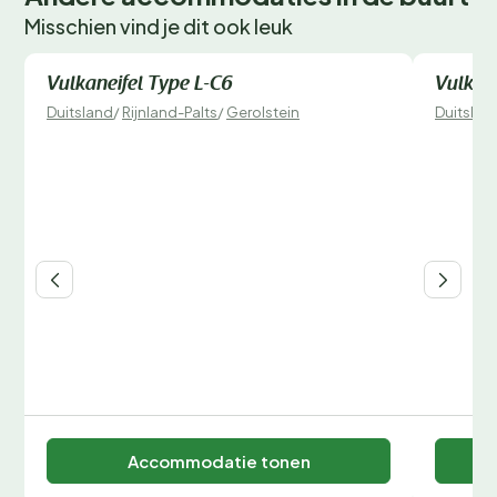
Misschien vind je dit ook leuk
Direct te boeken
Direct 
Vulkaneifel Type L-C6
Vulkane
Duitsland
/
Rijnland-Palts
/
Gerolstein
Duitslan
Accommodatie tonen