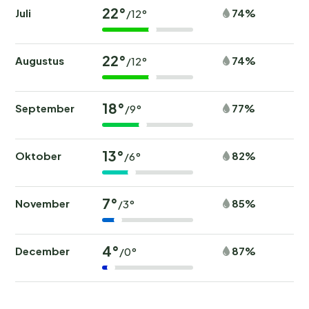
22°
Juli
74%
/12°
22°
Augustus
74%
/12°
18°
September
77%
/9°
13°
Oktober
82%
/6°
7°
November
85%
/3°
4°
December
87%
/0°