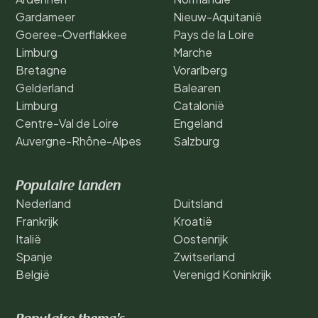
Gardameer
Nieuw-Aquitanië
Goeree-Overflakkee
Pays de la Loire
Limburg
Marche
Bretagne
Vorarlberg
Gelderland
Balearen
Limburg
Catalonië
Centre-Val de Loire
Engeland
Auvergne-Rhône-Alpes
Salzburg
Populaire landen
Nederland
Duitsland
Frankrijk
Kroatië
Italië
Oostenrijk
Spanje
Zwitserland
België
Verenigd Koninkrijk