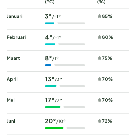
(°C)
(%)
3°
Januari
85%
/-1°
4°
Februari
80%
/-1°
8°
Maart
75%
/1°
13°
April
70%
/3°
17°
Mei
70%
/7°
20°
Juni
72%
/10°