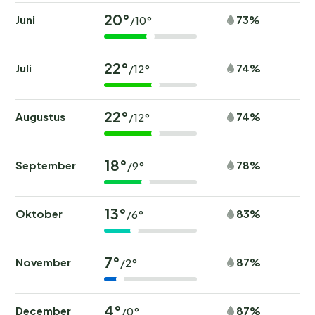
20°
Juni
73%
/10°
22°
Juli
74%
/12°
22°
Augustus
74%
/12°
18°
September
78%
/9°
13°
Oktober
83%
/6°
7°
November
87%
/2°
4°
December
87%
/0°