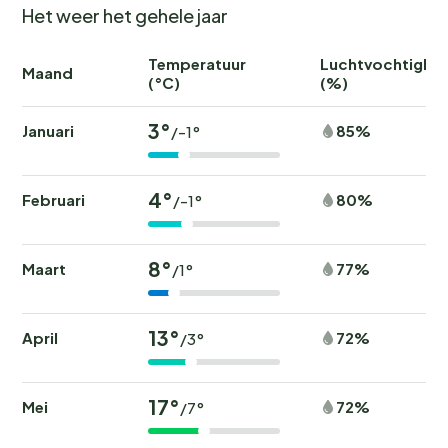
Het weer het gehele jaar
Temperatuur
Luchtvochtighei
Maand
(°C)
(%)
3°
Januari
85%
/-1°
4°
Februari
80%
/-1°
8°
Maart
77%
/1°
13°
April
72%
/3°
17°
Mei
72%
/7°