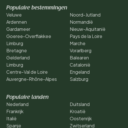
Populaire bestemmingen
Veluwe
Noord-Jutland
Ardennen
Normandië
Gardameer
Nieuw-Aquitanië
Goeree-Overflakkee
Pays de la Loire
Limburg
Marche
Bretagne
Vorarlberg
Gelderland
Balearen
Limburg
Catalonië
Centre-Val de Loire
Engeland
Auvergne-Rhône-Alpes
Salzburg
Populaire landen
Nederland
Duitsland
Frankrijk
Kroatië
Italië
Oostenrijk
Spanje
Zwitserland