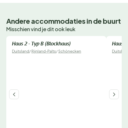
Andere accommodaties in de buurt
Misschien vind je dit ook leuk
Direct te boeken
Direct 
Haus 2 - Typ B (Blockhaus)
Haus 1 
Duitsland
/
Rijnland-Palts
/
Schönecken
Duitslan