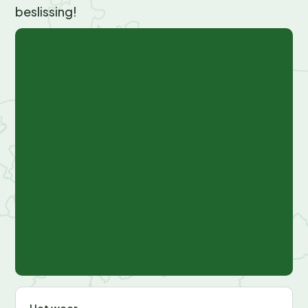
beslissing!
© OpenStreetMap,
© Recreatie Media
+
−
Het weer