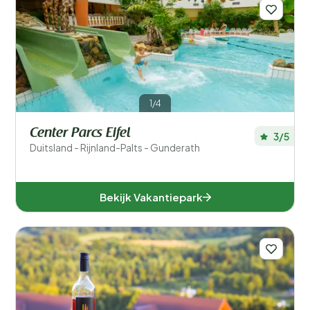
Filters opslaan
Voor kinderen
1/4
Eten en drinken
Center Parcs Eifel
3/5
Duitsland - Rijnland-Palts - Gunderath
Algemene parkfaciliteiten
Sport en recreatie
Bekijk Vakantiepark
Zwemmen
Wellness
Ligging