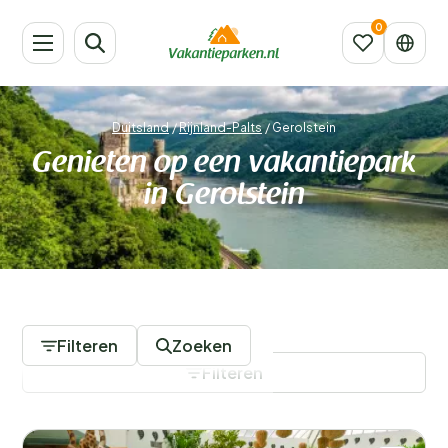
Duitsland
/
Rijnland-Palts
/
Gerolstein
Genieten op een vakantiepark
in Gerolstein
13 Vakantieparken
Filteren
Zoeken
Filteren