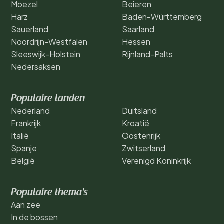
Moezel
Beieren
Harz
Baden-Württemberg
Sauerland
Saarland
Noordrijn-Westfalen
Hessen
Sleeswijk-Holstein
Rijnland-Palts
Nedersaksen
Populaire landen
Nederland
Duitsland
Frankrijk
Kroatië
Italië
Oostenrijk
Spanje
Zwitserland
België
Verenigd Koninkrijk
Populaire thema's
Aan zee
In de bossen