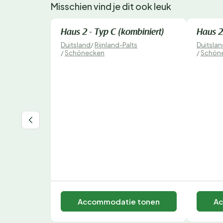
Misschien vind je dit ook leuk
Direct te boeken
Direct 
Haus 2 - Typ C (kombiniert)
Haus 2
Duitsland
/
Rijnland-Palts
Duitsla
/
Schönecken
/
Schön
Accommodatie tonen
Ac