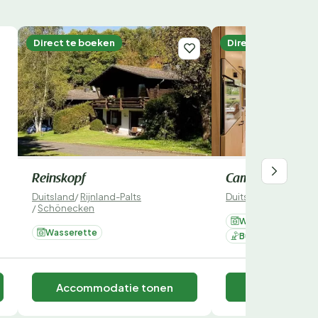
Direct te boeken
Direct te boeken
Reinskopf
Campingpark Eif
Duitsland
/
Rijnland-Palts
Duitsland
/
Rijnland-P
/
Schönecken
Wasserette
T
Wasserette
Buitenzwembad
Accommodatie tonen
Accommodat