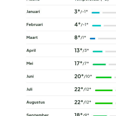
3°
Januari
/-1°
4°
Februari
/-1°
8°
Maart
/1°
13°
April
/3°
17°
Mei
/7°
20°
Juni
/10°
22°
Juli
/12°
22°
Augustus
/12°
18°
September
/9°