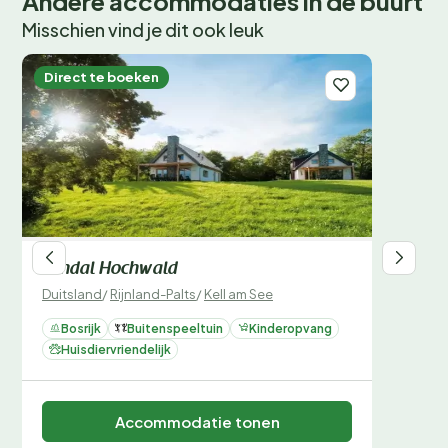
Andere accommodaties in de buurt
Misschien vind je dit ook leuk
Direct te boeken
Landal Hochwald
Duitsland
/
Rijnland-Palts
/
Kell am See
Bosrijk
Buitenspeeltuin
Kinderopvang
Huisdiervriendelijk
Accommodatie tonen