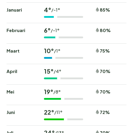
4°
Januari
85%
/-1°
6°
Februari
80%
/-1°
10°
Maart
75%
/1°
15°
April
70%
/4°
19°
Mei
70%
/8°
22°
Juni
72%
/11°
24°
Juli
70%
/13°