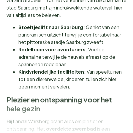
waterattracties** tot het verkennen van de charmante
stad Saarburg met zijn indrukwekkende waterval, hier
valt altijd iets te beleven.
Stoeltjeslift naar Saarburg:
Geniet van een
panoramisch uitzicht terwijl je comfortabel naar
het pittoreske stadje Saarburg zweeft.
Rodelbaan voor avonturiers:
Voel de
adrenaline terwijl je de heuvels afraast op de
spannende rodelbaan.
Kindvriendelijke faciliteiten:
Van speeltuinen
tot een dierenweide, kinderen zullen zich hier
geen moment vervelen.
Plezier en ontspanning voor het
hele gezin
Bij Landal Warsberg draait alles om plezier en
ontspanning. Het
overdekte zwembad
is een