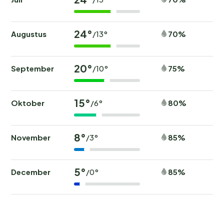
24°
Augustus
70%
/13°
20°
September
75%
/10°
15°
Oktober
80%
/6°
8°
November
85%
/3°
5°
December
85%
/0°