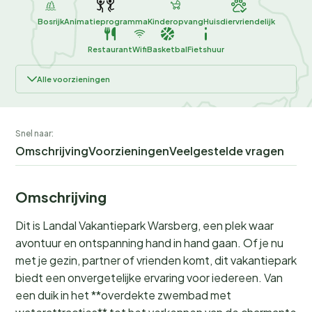
Bosrijk
Animatieprogramma
Kinderopvang
Huisdiervriendelijk
Restaurant
Wifi
Basketbal
Fietshuur
Alle voorzieningen
Snel naar:
Omschrijving
Voorzieningen
Veelgestelde vragen
Omschrijving
Dit is Landal Vakantiepark Warsberg, een plek waar
avontuur en ontspanning hand in hand gaan. Of je nu
met je gezin, partner of vrienden komt, dit vakantiepark
biedt een onvergetelijke ervaring voor iedereen. Van
een duik in het **overdekte zwembad met