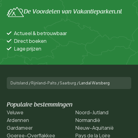
De Voordelen van Vakantieparken.nl
Actueel & betrouwbaar
Direct boeken
Lage prijzen
Duitsland
/
Rijnland-Palts
/
Saarburg
/
Landal Warsberg
Populaire bestemmingen
Veluwe
Noord-Jutland
Ardennen
Normandië
Gardameer
Nieuw-Aquitanië
Goeree-Overflakkee
Pays de la Loire