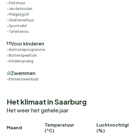
Fietshuur
Jeu de boules
Midgetgolf
Skelterverhuur
Sportveld
Tafeltennis
Voor kinderen
Animatieprogramma
Buitenspeeltuin
Kinderopvang
Zwemmen
Binnenzwembad
Het klimaat in Saarburg
Het weer het gehele jaar
Temperatuur
Luchtvochtighei
Maand
(°C)
(%)