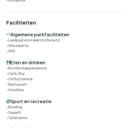
Bungalow
Faciliteiten
Algemene parkfaciliteiten
Laadpaal voor elektrische auto
Wasserette
Wifi
Eten en drinken
Boodschappenservice
Café / Bar
Ontbijtservice
Restaurant
Snackbar
Sport en recreatie
Bowling
Squash
Tafeltennis