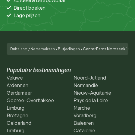
Actueel & betrouwbaar
Direct boeken
Lage prijzen
Duitsland
/
Nedersaksen
/
Butjadingen
/
Center Parcs Nordseeküste
Populaire bestemmingen
Veluwe
Noord-Jutland
Ardennen
Normandië
Gardameer
Nieuw-Aquitanië
Goeree-Overflakkee
Pays de la Loire
Limburg
Marche
Bretagne
Vorarlberg
Gelderland
Balearen
Limburg
Catalonië