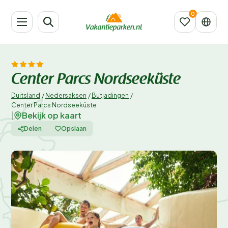
Center Parcs Nordseeküste
Duitsland
/
Nedersaksen
/
Butjadingen
/
Center Parcs Nordseeküste
Bekijk op kaart
|
Delen
Opslaan