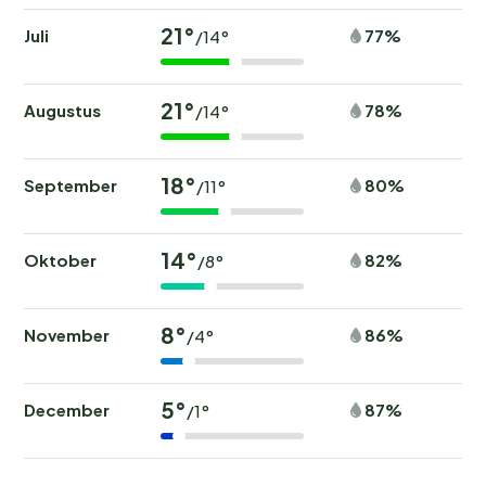
21°
Juli
77%
/14°
21°
Augustus
78%
/14°
18°
September
80%
/11°
14°
Oktober
82%
/8°
8°
November
86%
/4°
5°
December
87%
/1°