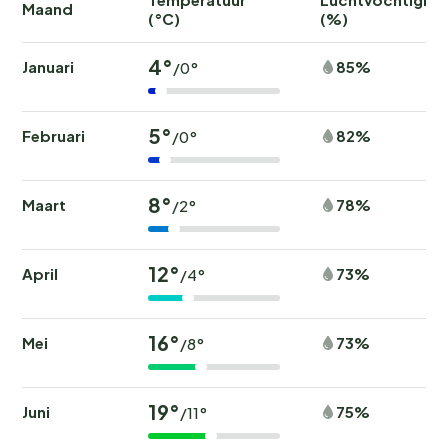
Maand
(°C)
(%)
4°
Januari
85%
/0°
5°
Februari
82%
/0°
8°
Maart
78%
/2°
12°
April
73%
/4°
16°
Mei
73%
/8°
19°
Juni
75%
/11°