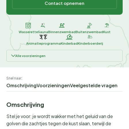
Contact opnemen
Wasserette
Sauna
Binnenzwembad
Buitenzwembad
Kust
Animatieprogramma
Kinderbad
Kinderboerderij
Alle voorzieningen
Snel naar:
Omschrijving
Voorzieningen
Veelgestelde vragen
Omschrijving
Stel je voor: je wordt wakker met het geluid van de
golven die zachtjes tegen de kust slaan, terwijl de