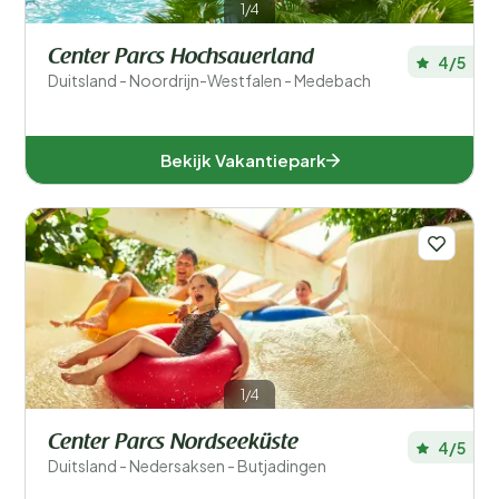
1/4
Speciale voorkeuren
Center Parcs Hochsauerland
4/5
Duitsland - Noordrijn-Westfalen - Medebach
In de buurt
Aanbieder
Bekijk Vakantiepark
Faciliteiten accommodatie
Accommodatiegrootte
Aantal slaapkamers
Aantal badkamers
1/4
Center Parcs Nordseeküste
4/5
Duitsland - Nedersaksen - Butjadingen