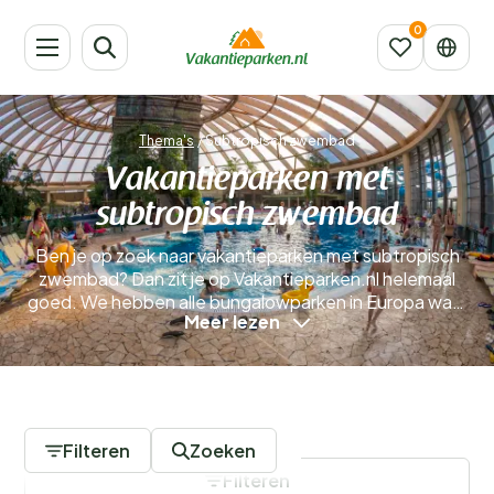
Thema's
/
Subtropisch zwembad
Vakantieparken met
subtropisch zwembad
Ben je op zoek naar vakantieparken met subtropisch
zwembad? Dan zit je op Vakantieparken.nl helemaal
goed. We hebben alle bungalowparken in Europa waar
Meer lezen
je een subtropisch zwembad aantreft overzichtelijk
voor je op een rijtje gezet, zodat je snel en eenvoudig
het vakantiepark kunt vinden waar je eerstvolgende
vakantie naartoe gaat!
32 Vakantieparken
Filteren
Zoeken
Filteren