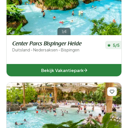
Nederland (14)
1/4
Voor kinderen
Center Parcs Bispinger Heide
5/5
Eten en drinken
Duitsland - Nedersaksen - Bispingen
Algemene parkfaciliteiten
Bekijk Vakantiepark
Sport en recreatie
Zwemmen
Wellness
Ligging
Verblijfstype