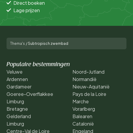
Direct boeken
Lage prijzen
Thema's
/
Subtropisch zwembad
Populaire bestemmingen
Veluwe
Noord-Jutland
Ardennen
Normandië
Gardameer
Nieuw-Aquitanië
Goeree-Overflakkee
Pays de la Loire
Limburg
Marche
Bretagne
Vorarlberg
Gelderland
Balearen
Limburg
Catalonië
Centre-Val de Loire
Engeland