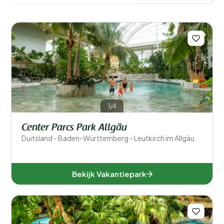
Filters opslaan
1/4
Center Parcs Park Allgäu
Duitsland - Baden-Württemberg - Leutkirch im Allgäu
Landen
België (4)
Bekijk Vakantiepark
Denemarken (3)
Duitsland (7)
Frankrijk (4)