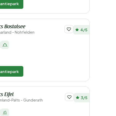
kantiepark
cs Bostalsee
4/5
aarland - Nohfelden
kantiepark
s Eifel
3/5
ijnland-Palts - Gunderath