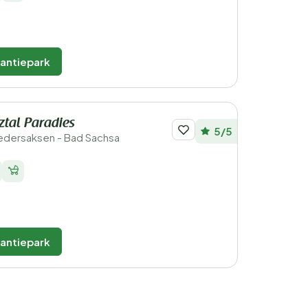
kantiepark
ztal Paradies
5/5
Nedersaksen - Bad Sachsa
kantiepark