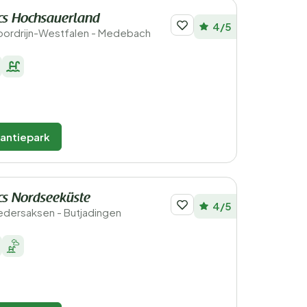
cs Hochsauerland
4/5
Noordrijn-Westfalen - Medebach
kantiepark
cs Nordseeküste
4/5
Nedersaksen - Butjadingen