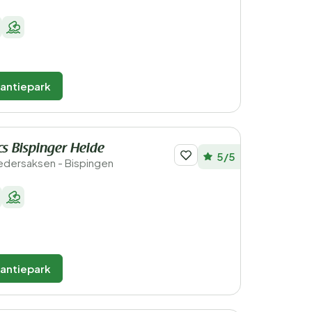
kantiepark
cs Bispinger Heide
5/5
Nedersaksen - Bispingen
kantiepark