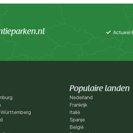
tieparken.nl
Actueel 
Populaire landen
nburg
Nederland
n
Frankrijk
-Württemberg
Italië
nd
Spanje
n
België