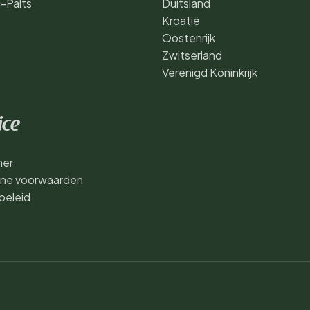
d-Palts
Duitsland
Kroatië
Oostenrijk
Zwitserland
Verenigd Koninkrijk
ice
mer
ne voorwaarden
beleid