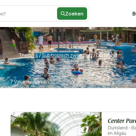
Zoeken
B
en?
Thema's
/
Subtropisch zwembad
/
Duitsland
7 Vakantieparken
Center Par
Duitsland - 
im Allgäu