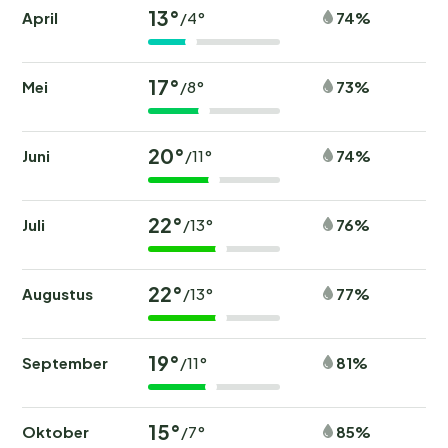
13°
April
74%
/4°
17°
Mei
73%
/8°
20°
Juni
74%
/11°
22°
Juli
76%
/13°
22°
Augustus
77%
/13°
19°
September
81%
/11°
15°
Oktober
85%
/7°