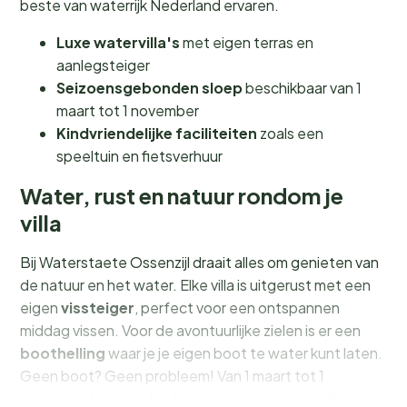
beste van waterrijk Nederland ervaren.
Luxe watervilla's
met eigen terras en
aanlegsteiger
Seizoensgebonden sloep
beschikbaar van 1
maart tot 1 november
Kindvriendelijke faciliteiten
zoals een
speeltuin en fietsverhuur
Water, rust en natuur rondom je
villa
Bij Waterstaete Ossenzijl draait alles om genieten van
de natuur en het water. Elke villa is uitgerust met een
eigen
vissteiger
, perfect voor een ontspannen
middag vissen. Voor de avontuurlijke zielen is er een
boothelling
waar je je eigen boot te water kunt laten.
Geen boot? Geen probleem! Van 1 maart tot 1
november kun je gebruikmaken van een sloep die bij je