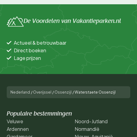
De Voordelen van Vakantieparken.nl
Actueel & betrouwbaar
Direct boeken
Lage prijzen
Nederland
/
Overijssel
/
Ossenzijl
/
Waterstaete Ossenzijl
Populaire bestemmingen
Veluwe
Noord-Jutland
Ardennen
Normandië
Gardameer
Nieuw-Aquitanië