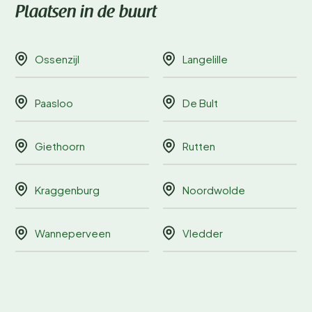
Plaatsen in de buurt
Ossenzijl
Langelille
Paasloo
De Bult
Giethoorn
Rutten
Kraggenburg
Noordwolde
Wanneperveen
Vledder