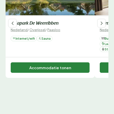
Villapark De Weerribben
Dormio
Nederland
/
Overijssel
/
Paasloo
Nederla
Internet/wifi
Sauna
Buite
Laadpa
Steige
Accommodatie tonen