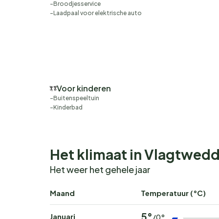
Broodjesservice
Laadpaal voor elektrische auto
Voor kinderen
Buitenspeeltuin
Kinderbad
Het klimaat in Vlagtwed
Het weer het gehele jaar
Maand
Temperatuur (°C)
5°
Januari
/0°