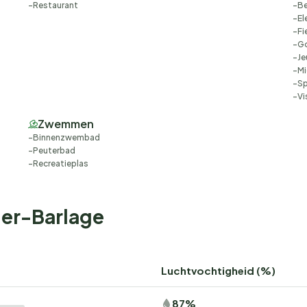
Restaurant
Be
El
Fi
G
Je
Mi
Sp
Vi
Zwemmen
Binnenzwembad
Peuterbad
Recreatieplas
der-Barlage
Luchtvochtigheid (%)
87%