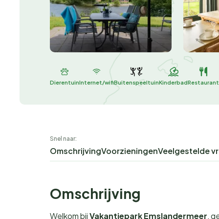
Dierentuin
Internet/wifi
Buitenspeeltuin
Kinderbad
Restaurant
Snel naar:
Omschrijving
Voorzieningen
Veelgestelde v
Omschrijving
Welkom bij
Vakantiepark Emslandermeer
, g