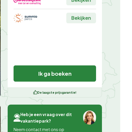
Bekijken
Ik ga boeken
De laagste prijsgarantie!
Heb je een vraag over dit
vakantiepark?
Neem contact met ons op