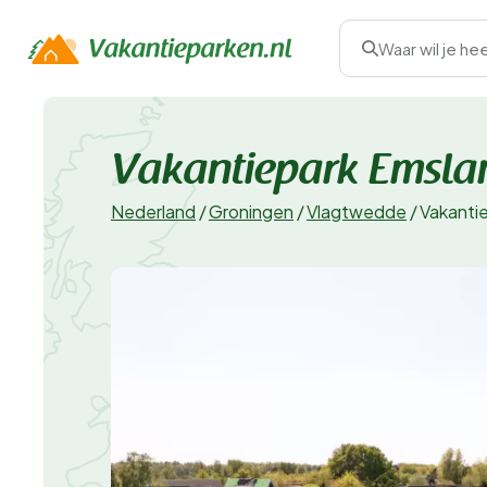
Waar wil je he
Vakantiepark Emsla
Nederland
/
Groningen
/
Vlagtwedde
/
Vakanti