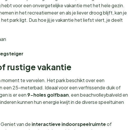
ig hebt voor een onvergetelijke vakantie met het hele gezin.
men in het recreatiemeer en als je liever droog blijft, kan je
t park ligt. Dus hoe jij je vakantie het liefst viert, je deelt
aan
legsteiger
of rustige vakantie
n moment te vervelen. Het park beschikt over een
en een 25-meterbad. Ideaal voor een verfrissende duik of
gen is er een
9-holes golfbaan
, een beachvolleybalveld en
Kinderen kunnen hun energie kwijt in de diverse speeltuinen
. Geniet van de
interactieve indoorspeelruimte
of