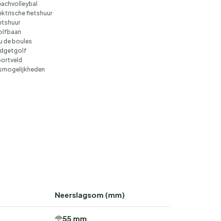
achvolleybal
ektrische fietshuur
etshuur
olfbaan
u de boules
dgetgolf
ortveld
smogelijkheden
Neerslagsom (mm)
55 mm