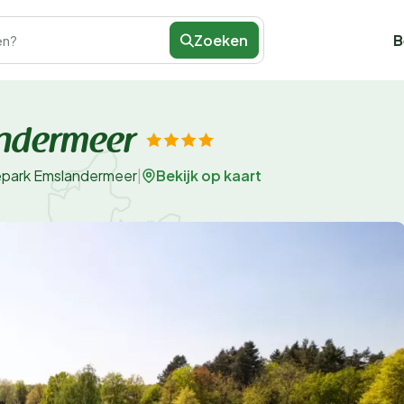
Zoeken
B
en?
ndermeer
Bekijk op kaart
epark Emslandermeer
|