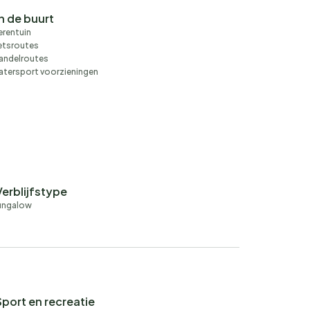
In de buurt
erentuin
etsroutes
andelroutes
tersport voorzieningen
Verblijfstype
ungalow
Sport en recreatie