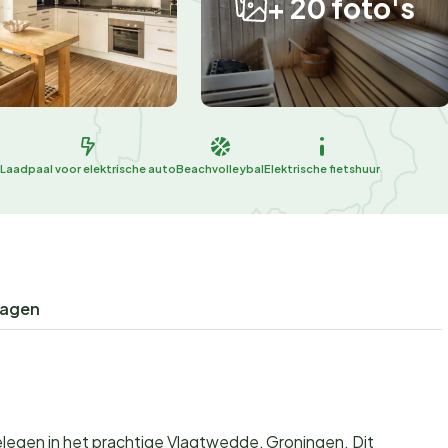
+ 20 foto's
Laadpaal voor elektrische auto
Beachvolleybal
Elektrische fietshuur
ragen
elegen in het prachtige Vlagtwedde, Groningen. Dit