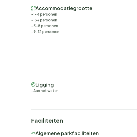
Accommodatiegrootte
1-4 personen
13+ personen
5-8 personen
9-12 personen
Ligging
Aan het water
Faciliteiten
Algemene parkfaciliteiten