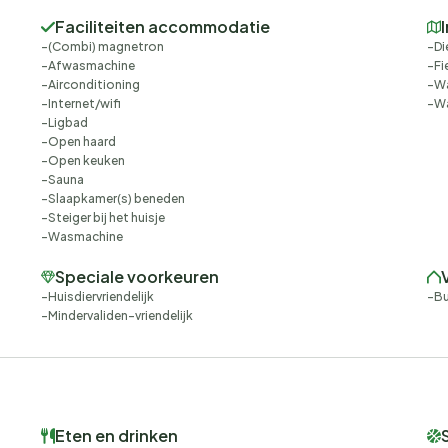
Faciliteiten accommodatie
(Combi) magnetron
Di
Afwasmachine
Fi
Airconditioning
W
Internet/wifi
Wa
Ligbad
Open haard
Open keuken
Sauna
Slaapkamer(s) beneden
Steiger bij het huisje
Wasmachine
Speciale voorkeuren
Huisdiervriendelijk
B
Mindervaliden-vriendelijk
Eten en drinken