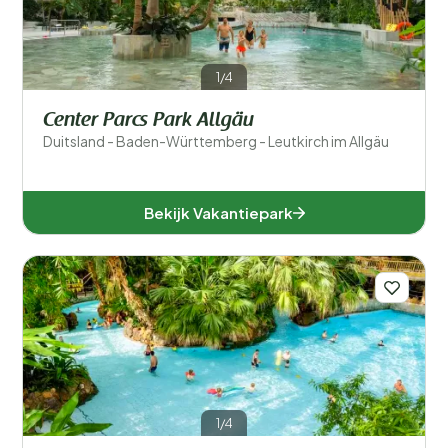
Provincies
1/4
Center Parcs Park Allgäu
Duitsland - Baden-Württemberg - Leutkirch im Allgäu
Bekijk Vakantiepark
Baden-Württemberg (1)
Nedersaksen (4)
1/4
Noordrijn-Westfalen (1)