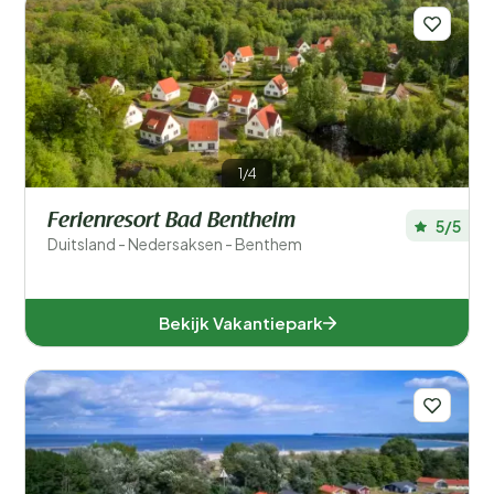
1/4
Ferienresort Bad Bentheim
5/5
Duitsland - Nedersaksen - Benthem
Bekijk Vakantiepark