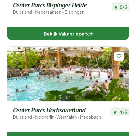
Center Parcs Bispinger Heide
5/5
Rijnland-Palts (4)
Duitsland - Nedersaksen - Bispingen
Saarland (1)
Bekijk Vakantiepark
Sleeswijk-Holstein (2)
Voor kinderen
Eten en drinken
Algemene parkfaciliteiten
1/4
Sport en recreatie
Center Parcs Hochsauerland
4/5
Zwemmen
Duitsland - Noordrijn-Westfalen - Medebach
Wellness