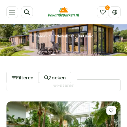
Thema's
/
Mindervaliden
/
Duitsland
13 Vakantieparken
Filteren
Zoeken
Filteren
Filters opslaan