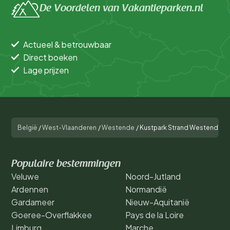
De Voordelen van Vakantieparken.nl
Actueel & betrouwbaar
Direct boeken
Lage prijzen
België
/
West-Vlaanderen
/
Westende
/
Kustpark Strand Westende
Populaire bestemmingen
Veluwe
Noord-Jutland
Ardennen
Normandië
Gardameer
Nieuw-Aquitanië
Goeree-Overflakkee
Pays de la Loire
Limburg
Marche