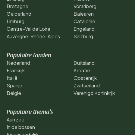
Bretagne
Vorarlberg
Gelderland
Balearen
Limburg
Catalonië
Centre-Val de Loire
Engeland
Auvergne-Rhône-Alpes
Salzburg
Populaire landen
Nederland
Duitsland
Frankrijk
Kroatië
Italië
Oostenrijk
Spanje
Zwitserland
België
Verenigd Koninkrijk
Populaire thema's
Aan zee
In de bossen
Kindvriendelijk