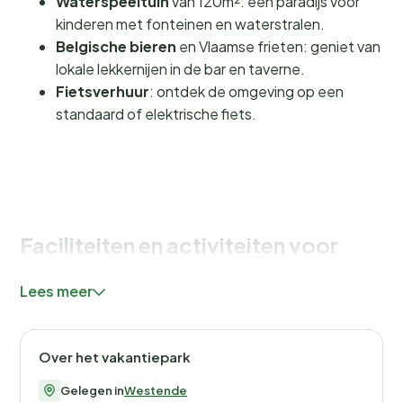
Waterspeeltuin
van 120m²: een paradijs voor
kinderen met fonteinen en waterstralen.
Belgische bieren
en Vlaamse frieten: geniet van
lokale lekkernijen in de bar en taverne.
Fietsverhuur
: ontdek de omgeving op een
standaard of elektrische fiets.
Faciliteiten en activiteiten voor
jong en oud
Lees meer
Bij Kustpark Strand Westende draait alles om plezier
en gemak. De kinderen kunnen zich uren vermaken in
de
waterspeeltuin
, terwijl jij geniet van een Belgisch
Over het vakantiepark
biertje in de bar. Voor de sportievelingen zijn er diverse
Gelegen in
Westende
sportvelden
en de mogelijkheid om fietsen te huren,