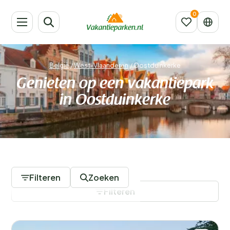
België
/
West-Vlaanderen
/
Oostduinkerke
Genieten op een vakantiepark
in Oostduinkerke
3 Vakantieparken
Filteren
Zoeken
Filteren
Filters opslaan