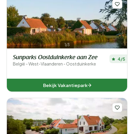
Algemene parkfaciliteiten
Sport en recreatie
In de buurt
1/3
Faciliteiten accommodatie
Sunparks Oostduinkerke aan Zee
4/5
België - West-Vlaanderen - Oostduinkerke
Bekijk Vakantiepark