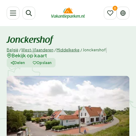
Jonckershof
|
België
/
West-Vlaanderen
/
Middelkerke
/
Jonckershof
Bekijk op kaart
Delen
Opslaan