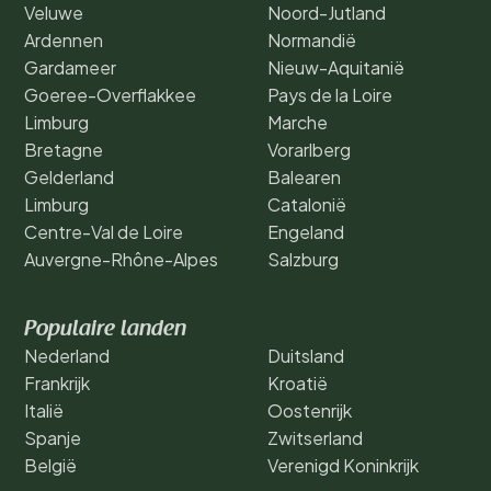
Veluwe
Noord-Jutland
Ardennen
Normandië
Gardameer
Nieuw-Aquitanië
Goeree-Overflakkee
Pays de la Loire
Limburg
Marche
Bretagne
Vorarlberg
Gelderland
Balearen
Limburg
Catalonië
Centre-Val de Loire
Engeland
Auvergne-Rhône-Alpes
Salzburg
Populaire landen
Nederland
Duitsland
Frankrijk
Kroatië
Italië
Oostenrijk
Spanje
Zwitserland
België
Verenigd Koninkrijk