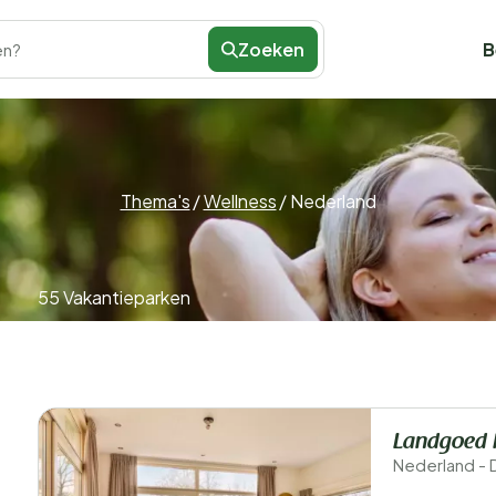
Zoeken
B
en?
Thema's
/
Wellness
/
Nederland
55 Vakantieparken
Landgoed 
Nederland - 