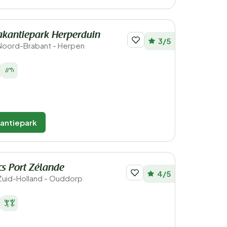
kantiepark Herperduin
3/5
Noord-Brabant - Herpen
kantiepark
cs Port Zélande
4/5
Zuid-Holland - Ouddorp