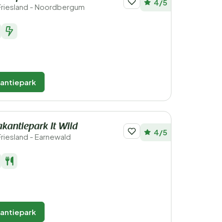
4/5
Friesland - Noordbergum
kantiepark
antiepark It Wiid
4/5
riesland - Earnewald
kantiepark