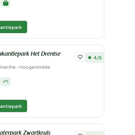
kantiepark
kantiepark Het Drentse
4/5
Drenthe - Hoogersmilde
kantiepark
terpark Zwartkruis