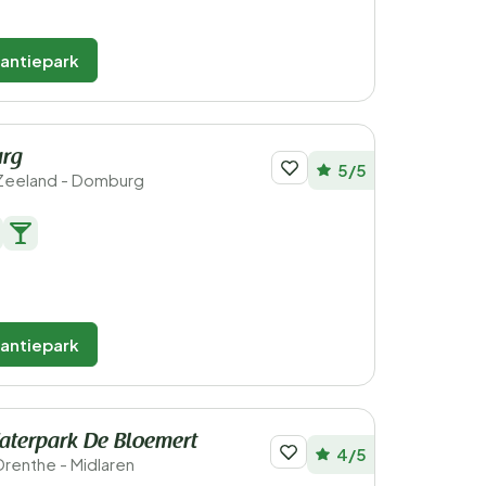
kantiepark
urg
5/5
 Zeeland - Domburg
kantiepark
terpark De Bloemert
4/5
Drenthe - Midlaren