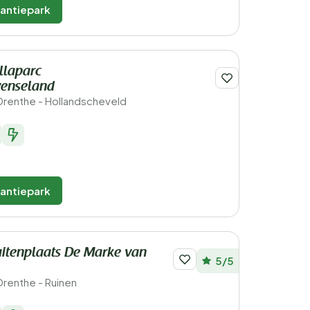
kantiepark
llaparc
enseland
Drenthe - Hollandscheveld
kantiepark
itenplaats De Marke van
5/5
Drenthe - Ruinen