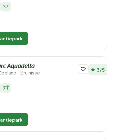
kantiepark
rc Aquadelta
3/5
Zeeland - Bruinisse
kantiepark