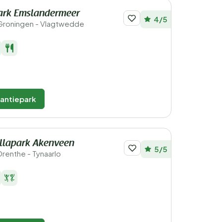
ark Emslandermeer
4/5
Groningen - Vlagtwedde
kantiepark
llapark Akenveen
5/5
Drenthe - Tynaarlo