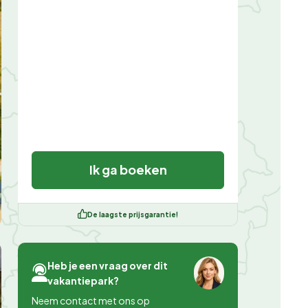
Ik ga boeken
De laagste prijsgarantie!
Heb je een vraag over dit
vakantiepark?
Neem contact met ons op