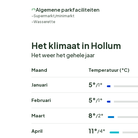
Ben je toe aan een vakantie waar rust, natuur
Algemene parkfaciliteiten
verblijf op Roompot Ameland. De populairste pe
Supermarkt/minimarkt
Wasserette
nog van een plek op dit prachtige Waddeneilan
Het klimaat in Hollum
Het weer het gehele jaar
Maand
Temperatuur (°C)
5°
Januari
/1°
5°
Februari
/1°
8°
Maart
/2°
11°
April
/4°