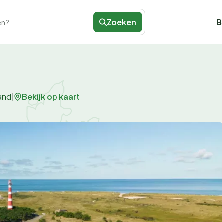
Zoeken
B
en?
Bekijk op kaart
and
|