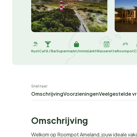
Kust
Café / Bar
Supermarkt/minimarkt
Wasserette
Roompot
C
Snel naar:
Omschrijving
Voorzieningen
Veelgestelde v
Omschrijving
Welkom op Roompot Ameland, jouw ideale vak