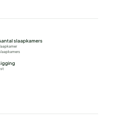
Aantal slaapkamers
slaapkamer
slaapkamers
Ligging
ust