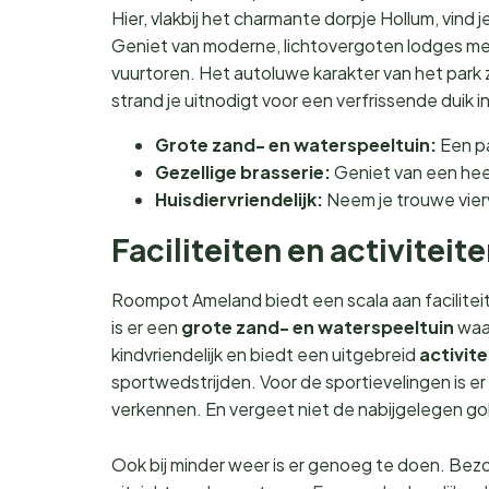
Hier, vlakbij het charmante dorpje Hollum, vind
Geniet van moderne, lichtovergoten lodges m
vuurtoren. Het autoluwe karakter van het park z
strand je uitnodigt voor een verfrissende duik i
Grote zand- en waterspeeltuin:
Een pa
Gezellige brasserie:
Geniet van een heer
Huisdiervriendelijk:
Neem je trouwe vier
Faciliteiten en activiteit
Roompot Ameland biedt een scala aan faciliteit
is er een
grote zand- en waterspeeltuin
waar
kindvriendelijk en biedt een uitgebreid
activi
sportwedstrijden. Voor de sportievelingen is er
verkennen. En vergeet niet de nabijgelegen go
Ook bij minder weer is er genoeg te doen. Bezo