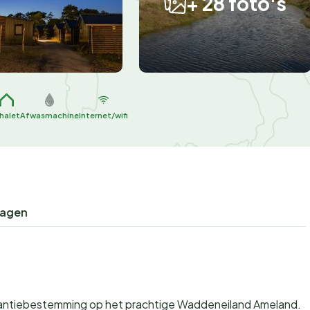
+ 28 foto's
halet
Afwasmachine
Internet/wifi
ragen
antiebestemming op het prachtige Waddeneiland Ameland.