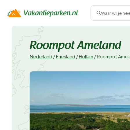
Waar wil je he
Roompot Ameland
Nederland
/
Friesland
/
Hollum
/
Roompot Amel