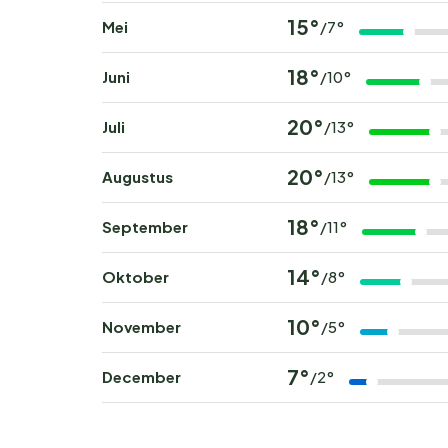
15°
Mei
/7°
18°
Juni
/10°
20°
Juli
/13°
20°
Augustus
/13°
18°
September
/11°
14°
Oktober
/8°
10°
November
/5°
7°
December
/2°