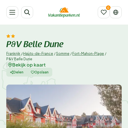
P&V Belle Dune
Frankrijk
/
Hauts-de-France
/
Somme
/
Fort-Mahon-Plage
/
P&V Belle Dune
Bekijk op kaart
|
Delen
Opslaan