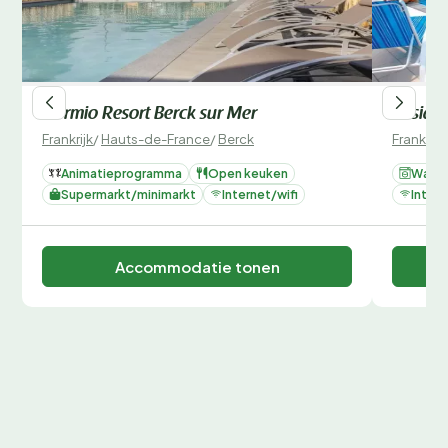
Dormio Resort Berck sur Mer
Residen
Frankrijk
/
Hauts-de-France
/
Berck
Frankrijk
Animatieprogramma
Open keuken
Wasse
Supermarkt/minimarkt
Internet/wifi
Intern
Accommodatie tonen