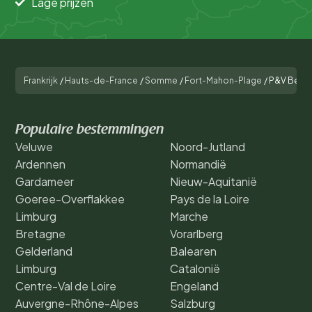
Lage prijzen
Frankrijk
/
Hauts-de-France
/
Somme
/
Fort-Mahon-Plage
/
P&V Belle
Populaire bestemmingen
Veluwe
Noord-Jutland
Ardennen
Normandië
Gardameer
Nieuw-Aquitanië
Goeree-Overflakkee
Pays de la Loire
Limburg
Marche
Bretagne
Vorarlberg
Gelderland
Balearen
Limburg
Catalonië
Centre-Val de Loire
Engeland
Auvergne-Rhône-Alpes
Salzburg