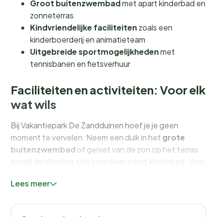
Groot buitenzwembad
met apart kinderbad en
zonneterras
Kindvriendelijke faciliteiten
zoals een
kinderboerderij en animatieteam
Uitgebreide sportmogelijkheden
met
tennisbanen en fietsverhuur
Faciliteiten en activiteiten: Voor elk
wat wils
Bij Vakantiepark De Zandduinen hoef je je geen
moment te vervelen. Neem een duik in het
grote
buitenzwembad
of geniet van de zon op het terras
terwijl de kleintjes zich vermaken in het kinderbad. Voor
de sportievelingen zijn er
tennisbanen
en een
Lees meer
minigolfbaan
, en je kunt de prachtige omgeving
verkennen met een fiets van onze
fietsverhuur
.
Kinderen kunnen hun hart ophalen bij de