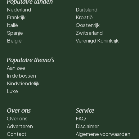
Populaire landen
Nederland
Duitsland
Frankrijk
Kroatië
Italië
Oostenrijk
Spanje
Zwitserland
België
Verenigd Koninkrijk
Populaire thema's
Aan zee
In de bossen
Kindvriendelijk
Luxe
Over ons
Service
Over ons
FAQ
Adverteren
Disclaimer
Contact
Algemene voorwaarden