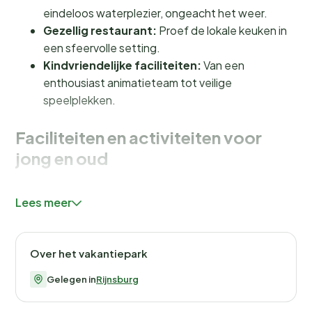
eindeloos waterplezier, ongeacht het weer.
Gezellig restaurant:
Proef de lokale keuken in
een sfeervolle setting.
Kindvriendelijke faciliteiten:
Van een
enthousiast animatieteam tot veilige
speelplekken.
Faciliteiten en activiteiten voor
jong en oud
Bij Vakantiepark Koningshof hoef je je geen moment te
Lees meer
vervelen. Het
overdekte zwembad
met speciaal
kinderbad biedt urenlang waterplezier, terwijl het
buitenzwembad
perfect is voor een verfrissende
Over het vakantiepark
duik op warme zomerdagen. Voor de kleintjes is er een
enthousiast animatieteam dat tijdens de
Gelegen in
Rijnsburg
schoolvakanties zorgt voor knutselactiviteiten, dansen
en spelletjes. En voor de sportievelingen zijn er volop