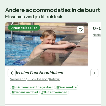
Andere accommodaties in de buurt
Misschien vind je dit ook leuk
Direct te boeken
Direct 
De Gou
Nederla
Molecaten Park Noordduinen
Nederland
/
Zuid-Holland
/
Katwijk
Huisdieren niet toegestaan
Wasserette
Binnenzwembad
Buitenzwembad