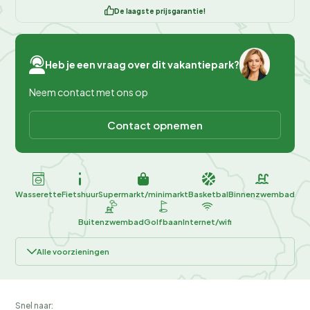
De laagste prijsgarantie!
Heb je een vraag over dit vakantiepark?
Neem contact met ons op
Contact opnemen
Wasserette
Fietshuur
Supermarkt/minimarkt
Basketbal
Binnenzwembad
Buitenzwembad
Golfbaan
Internet/wifi
Alle voorzieningen
Snel naar: