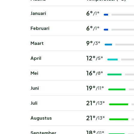
6°
Januari
/1°
6°
Februari
/1°
9°
Maart
/3°
12°
April
/5°
16°
Mei
/8°
19°
Juni
/11°
21°
Juli
/13°
21°
Augustus
/13°
18°
September
/11°