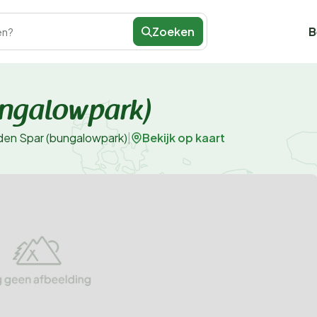
Zoeken
B
en?
ungalowpark)
Bekijk op kaart
en Spar (bungalowpark)
|