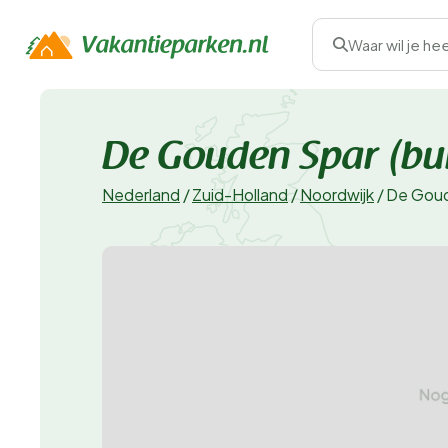
Waar wil je he
De Gouden Spar (b
Nederland
/
Zuid-Holland
/
Noordwijk
/
De Goud