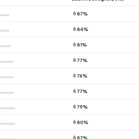
87%
84%
81%
77%
76%
77%
79%
80%
82%