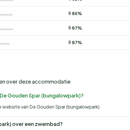
85%
87%
87%
gen over deze accommodatie
or De Gouden Spar (bungalowpark)?
 de website van De Gouden Spar (bungalowpark)
park) over een zwembad?