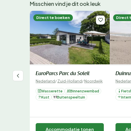
Misschien vind je dit ook leuk
Direct te boeken
Direct 
EuroParcs Parc du Soleil
Duinru
Nederland
/
Zuid-Holland
/
Noordwijk
Nederla
Wasserette
Binnenzwembad
Fiets
Kust
Buitenspeeltuin
Inter
Accommodatie tonen
Ac