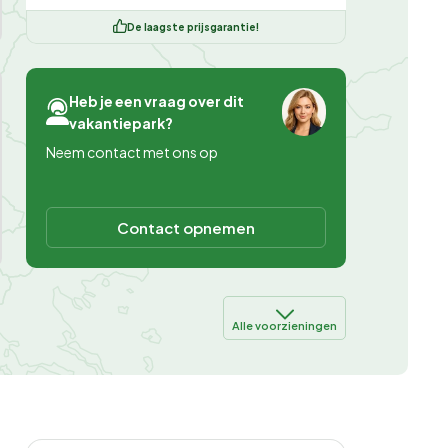
De laagste prijsgarantie!
Heb je een vraag over dit
vakantiepark?
Neem contact met ons op
Contact opnemen
Alle voorzieningen