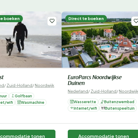
te boeken
Direct te boeken
st
EuroParcs Noordwijkse
Duinen
nd
/
Zuid-Holland
/
Noordwijk
Nederland
/
Zuid-Holland
/
Noordwij
huur
Golfbaan
Wasserette
Buitenzwembad
net/wifi
Wasmachine
Internet/wifi
Buitenspeeltuin
commodatie tonen
Accommodatie tonen