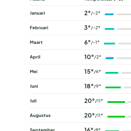
2°
Januari
/-2°
3°
Februari
/-2°
6°
Maart
/-1°
10°
April
/2°
15°
Mei
/6°
18°
Juni
/9°
20°
Juli
/11°
20°
Augustus
/11°
16°
September
/8°