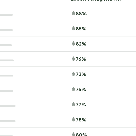
88%
85%
82%
76%
73%
76%
77%
78%
80%