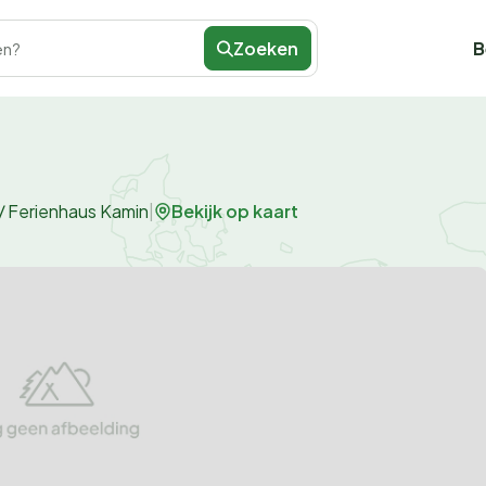
Zoeken
B
en?
Bekijk op kaart
/
Ferienhaus Kamin
|