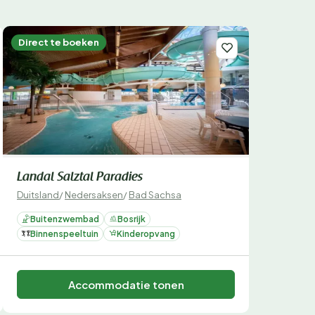
Direct te boeken
Landal Salztal Paradies
Duitsland
/
Nedersaksen
/
Bad Sachsa
Buitenzwembad
Bosrijk
Binnenspeeltuin
Kinderopvang
Accommodatie tonen