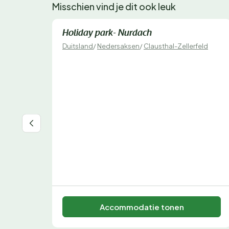
Misschien vind je dit ook leuk
Direct te boeken
Holiday park- Nurdach
Duitsland
/
Nedersaksen
/
Clausthal-Zellerfeld
Accommodatie tonen