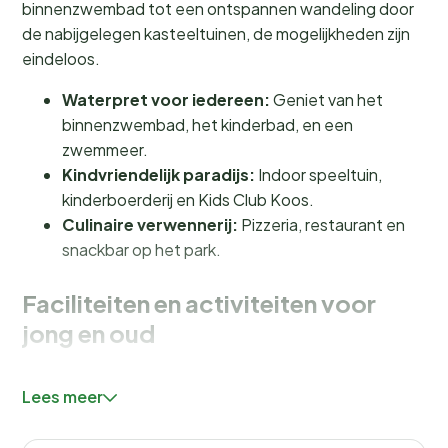
binnenzwembad tot een ontspannen wandeling door
de nabijgelegen kasteeltuinen, de mogelijkheden zijn
eindeloos.
Waterpret voor iedereen:
Geniet van het
binnenzwembad, het kinderbad, en een
zwemmeer.
Kindvriendelijk paradijs:
Indoor speeltuin,
kinderboerderij en Kids Club Koos.
Culinaire verwennerij:
Pizzeria, restaurant en
snackbar op het park.
Faciliteiten en activiteiten voor
jong en oud
Bij Resort Arcen draait alles om plezier en ontspanning.
Lees meer
Het
overdekte zwembad
met kinderbad en
peuterbad met glijbaan biedt urenlang waterplezier,