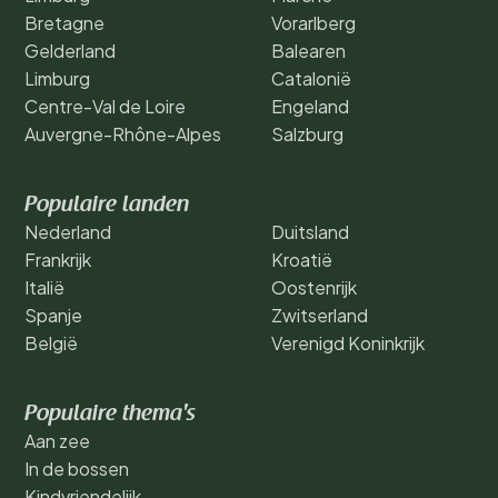
Bretagne
Vorarlberg
Gelderland
Balearen
Limburg
Catalonië
Centre-Val de Loire
Engeland
Auvergne-Rhône-Alpes
Salzburg
Populaire landen
Nederland
Duitsland
Frankrijk
Kroatië
Italië
Oostenrijk
Spanje
Zwitserland
België
Verenigd Koninkrijk
Populaire thema's
Aan zee
In de bossen
Kindvriendelijk