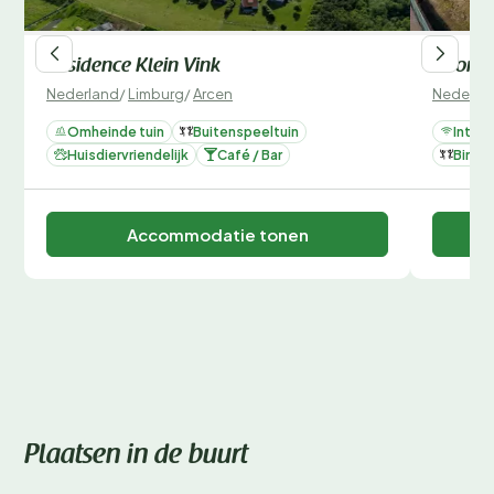
Residence Klein Vink
Roompo
Nederland
/
Limburg
/
Arcen
Nederla
Omheinde tuin
Buitenspeeltuin
Intern
Huisdiervriendelijk
Café / Bar
Binne
Accommodatie tonen
Plaatsen in de buurt