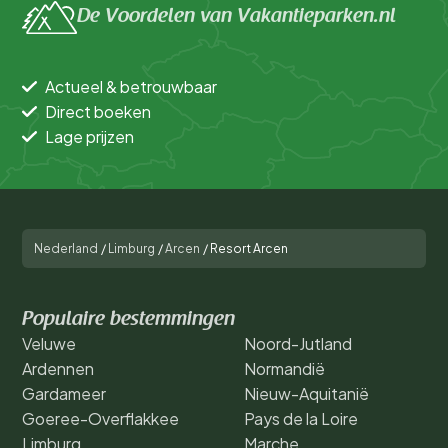
De Voordelen van Vakantieparken.nl
Actueel & betrouwbaar
Direct boeken
Lage prijzen
Nederland
/
Limburg
/
Arcen
/
Resort Arcen
Populaire bestemmingen
Veluwe
Noord-Jutland
Ardennen
Normandië
Gardameer
Nieuw-Aquitanië
Goeree-Overflakkee
Pays de la Loire
Limburg
Marche