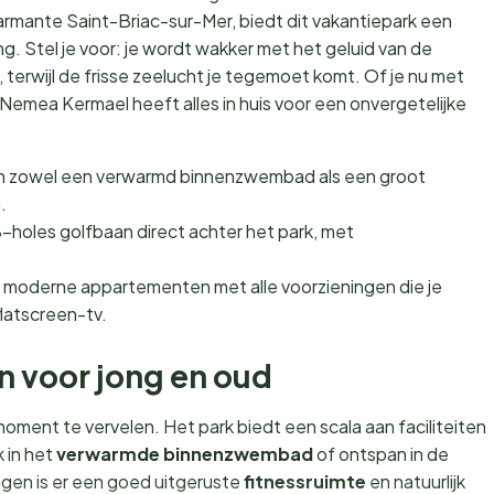
rmante Saint-Briac-sur-Mer, biedt dit vakantiepark een
g. Stel je voor: je wordt wakker met het geluid van de
 terwijl de frisse zeelucht je tegemoet komt. Of je nu met
 Nemea Kermael heeft alles in huis voor een onvergetelijke
n zowel een verwarmd binnenzwembad als een groot
.
8-holes golfbaan direct achter het park, met
hte, moderne appartementen met alle voorzieningen die je
latscreen-tv.
en voor jong en oud
ment te vervelen. Het park biedt een scala aan faciliteiten
 in het
verwarmde binnenzwembad
of ontspan in de
ngen is er een goed uitgeruste
fitnessruimte
en natuurlijk