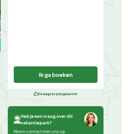
Ik ga boeken
De laagste prijsgarantie!
Heb je een vraag over dit
vakantiepark?
Neem contact met ons op