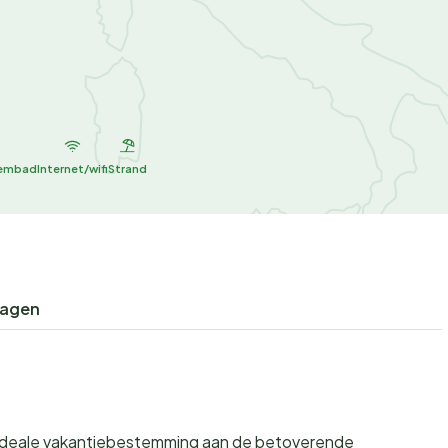
wembad
Internet/wifi
Strand
ragen
 ideale vakantiebestemming aan de betoverende