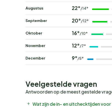
22°
Augustus
/14°
20°
September
/12°
16°
Oktober
/10°
12°
November
/7°
9°
December
/5°
Veelgestelde vragen
Antwoorden op de meest gestelde vra
Wat zijn de in- en uitchecktijden vo