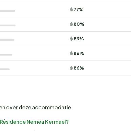
77%
80%
83%
86%
86%
gen over deze accommodatie
or Résidence Nemea Kermael?