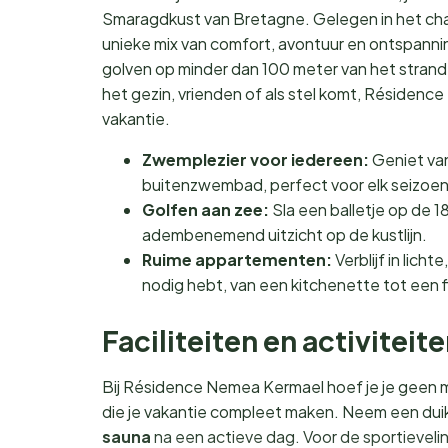
Smaragdkust van Bretagne. Gelegen in het cha
unieke mix van comfort, avontuur en ontspannin
golven op minder dan 100 meter van het strand,
het gezin, vrienden of als stel komt, Résidence
vakantie.
Zwemplezier voor iedereen:
Geniet va
buitenzwembad, perfect voor elk seizoen
Golfen aan zee:
Sla een balletje op de 1
adembenemend uitzicht op de kustlijn.
Ruime appartementen:
Verblijf in lic
nodig hebt, van een kitchenette tot een f
Faciliteiten en activiteit
Bij Résidence Nemea Kermael hoef je je geen mo
die je vakantie compleet maken. Neem een duik
sauna
na een actieve dag. Voor de sportieveli