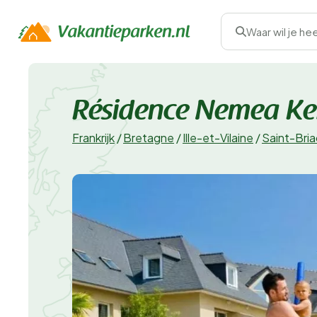
Waar wil je he
Résidence Nemea Ke
Frankrijk
/
Bretagne
/
Ille-et-Vilaine
/
Saint-Bri