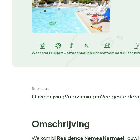
Wasserette
Biljart
Golfbaan
Sauna
Binnenzwembad
Buitenz
Snel naar:
Omschrijving
Voorzieningen
Veelgestelde v
Omschrijving
Welkom bij
Résidence Nemea Kermael
, jouw