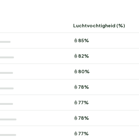
Luchtvochtigheid (%)
85%
82%
80%
78%
77%
78%
77%