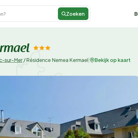
Zoeken
B
en?
rmael
Bekijk op kaart
ac-sur-Mer
/
Résidence Nemea Kermael
|