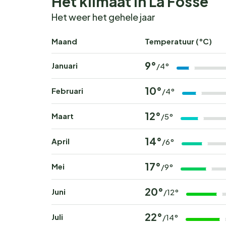
Het klimaat in La Fosse
Het weer het gehele jaar
Maand
Temperatuur (°C)
9°
Januari
/4°
10°
Februari
/4°
12°
Maart
/5°
14°
April
/6°
17°
Mei
/9°
20°
Juni
/12°
22°
Juli
/14°