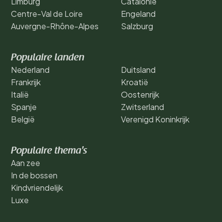
Limburg
Catalonië
Centre-Val de Loire
Engeland
Auvergne-Rhône-Alpes
Salzburg
Populaire landen
Nederland
Duitsland
Frankrijk
Kroatië
Italië
Oostenrijk
Spanje
Zwitserland
België
Verenigd Koninkrijk
Populaire thema's
Aan zee
In de bossen
Kindvriendelijk
Luxe