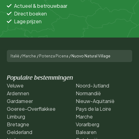
Actueel & betrouwbaar
Direct boeken
Lage prijzen
Italië
/
Marche
/
Potenza Picena
/
Nuovo Natural Village
Populaire bestemmingen
Veluwe
Noord-Jutland
Ardennen
Normandië
Gardameer
Nieuw-Aquitanië
Goeree-Overflakkee
Pays de la Loire
Limburg
Marche
Bretagne
Vorarlberg
Gelderland
Balearen