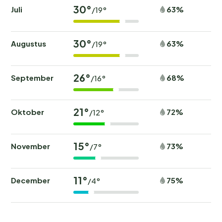
30°
Juli
63%
/19°
30°
Augustus
63%
/19°
26°
September
68%
/16°
21°
Oktober
72%
/12°
15°
November
73%
/7°
11°
December
75%
/4°