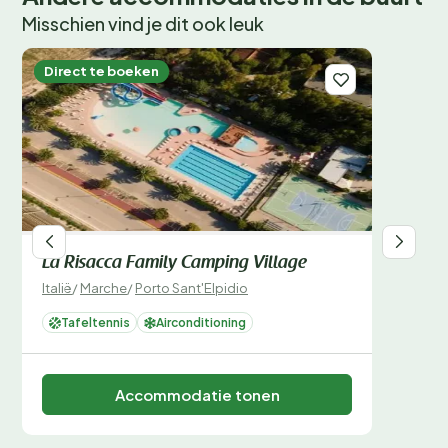
Misschien vind je dit ook leuk
Direct te boeken
La Risacca Family Camping Village
Italië
/
Marche
/
Porto Sant'Elpidio
Tafeltennis
Airconditioning
Accommodatie tonen