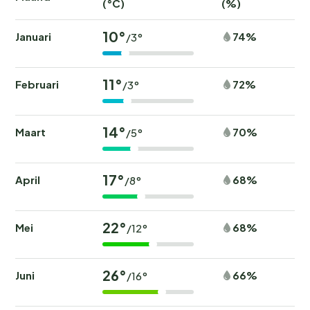
(°C)
(%)
10°
Januari
74%
/3°
11°
Februari
72%
/3°
14°
Maart
70%
/5°
17°
April
68%
/8°
22°
Mei
68%
/12°
26°
Juni
66%
/16°