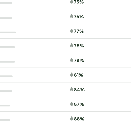
75%
ergetelijke kampeervakantie! Wees er snel bij, want
76%
77%
78%
78%
81%
84%
87%
88%