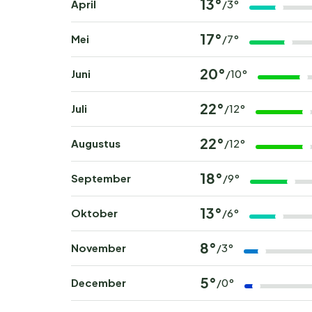
13°
April
/3°
bij Domaine Moulin de Hotton en beleef een onv
populaire periodes zijn snel volgeboekt.
17°
Mei
/7°
20°
Juni
/10°
22°
Juli
/12°
22°
Augustus
/12°
18°
September
/9°
13°
Oktober
/6°
8°
November
/3°
5°
December
/0°