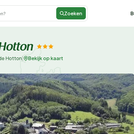
Zoeken
B
en?
Hotton
Bekijk op kaart
de Hotton
|