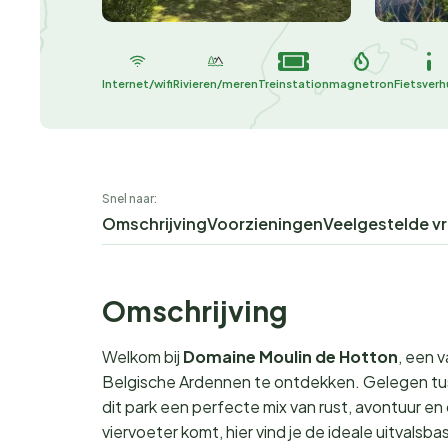
Internet/wifi
Rivieren/meren
Treinstation
magnetron
Fietsverh
Snel naar:
Omschrijving
Voorzieningen
Veelgestelde v
Omschrijving
Welkom bij
Domaine Moulin de Hotton
, een 
Belgische Ardennen te ontdekken. Gelegen tus
dit park een perfecte mix van rust, avontuur en 
viervoeter komt, hier vind je de ideale uitvalsba