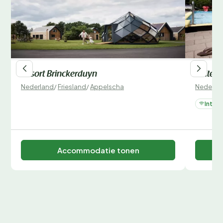
Resort Brinckerduyn
Buitenp
Nederland
/
Friesland
/
Appelscha
Nederla
Intern
Accommodatie tonen