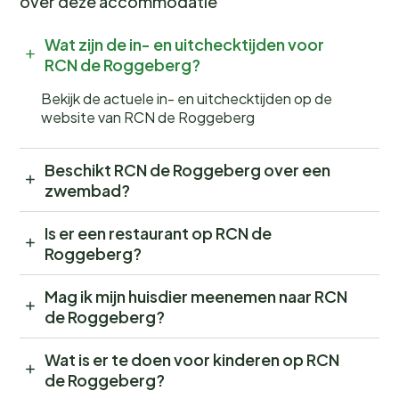
over deze accommodatie
bij, want populaire periodes zijn snel volgeboekt.
Wakker worden met het geluid van fluitende vogels en
Wat zijn de in- en uitchecktijden voor
de geur van verse broodjes? Dat kan bij ons!
RCN de Roggeberg?
Bekijk de actuele in- en uitchecktijden op de
website van RCN de Roggeberg
Beschikt RCN de Roggeberg over een
zwembad?
Is er een restaurant op RCN de
Roggeberg?
Mag ik mijn huisdier meenemen naar RCN
de Roggeberg?
Wat is er te doen voor kinderen op RCN
de Roggeberg?