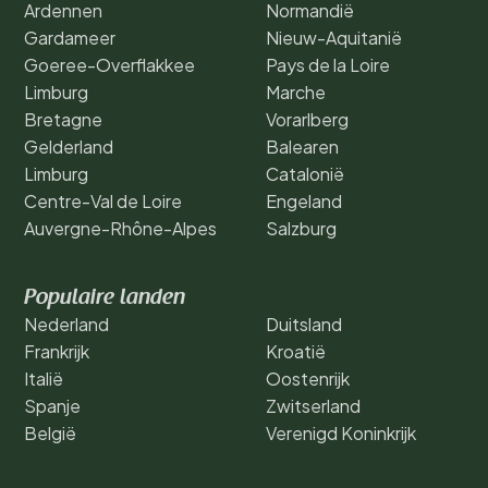
Ardennen
Normandië
Gardameer
Nieuw-Aquitanië
Goeree-Overflakkee
Pays de la Loire
Limburg
Marche
Bretagne
Vorarlberg
Gelderland
Balearen
Limburg
Catalonië
Centre-Val de Loire
Engeland
Auvergne-Rhône-Alpes
Salzburg
Populaire landen
Nederland
Duitsland
Frankrijk
Kroatië
Italië
Oostenrijk
Spanje
Zwitserland
België
Verenigd Koninkrijk