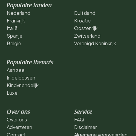
Populaire landen
Nederland
Duitsland
Frankrijk
Kroatië
Italië
Oostenrijk
Spanje
Zwitserland
België
Verenigd Koninkrijk
Populaire thema's
Aan zee
In de bossen
Kindvriendelijk
Luxe
Over ons
Service
Over ons
FAQ
Adverteren
Disclaimer
Contact
Algemene voorwaarden