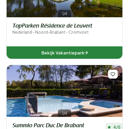
Speciale voorkeuren
1/4
In de buurt
TopParken Résidence de Leuvert
Nederland - Noord-Brabant - Cromvoirt
Aanbieder
Faciliteiten accommodatie
Bekijk Vakantiepark
Accommodatiegrootte
Aantal slaapkamers
Aantal badkamers
1/4
Summio Parc Duc De Brabant
4/5