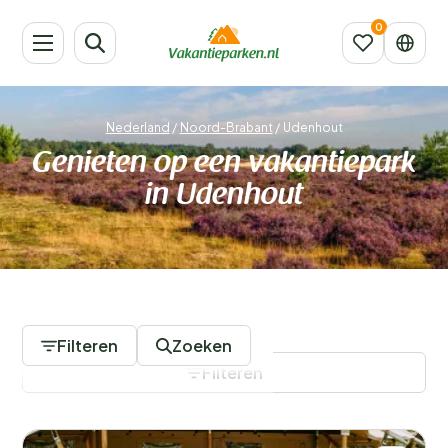
Nederland
/
Noord-Brabant
/
Udenhout
Genieten op een vakantiepark
in Udenhout
15 Vakantieparken
Filteren
Zoeken
Filteren