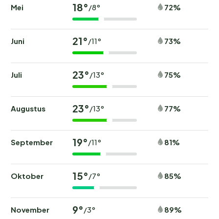
18°
Mei
72%
/8°
21°
Juni
73%
/11°
23°
Juli
75%
/13°
23°
Augustus
77%
/13°
19°
September
81%
/11°
15°
Oktober
85%
/7°
9°
November
89%
/3°