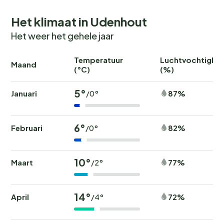
Het klimaat in Udenhout
Wil je een vakantie waarin
natuur, rust en
gezinsplezier
samenkomen? Dan is Recreatiepark
Het weer het gehele jaar
Duinhoeve een fijne uitvalsbasis in Noord-Brabant.
Vooral in schoolvakanties en lange weekenden zijn
Temperatuur
Luchtvochtighei
Maand
(°C)
(%)
accommodaties snel volgeboekt, dus reserveer op tijd
en geniet van een ontspannen verblijf naast de Loonse
5°
Januari
87%
/0°
en Drunense Duinen.
6°
Februari
82%
/0°
10°
Maart
77%
/2°
14°
April
72%
/4°