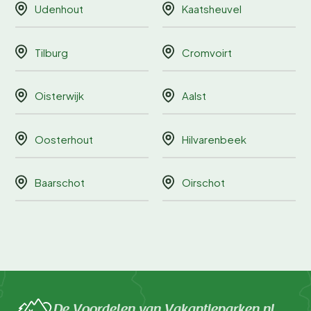
Udenhout
Kaatsheuvel
Tilburg
Cromvoirt
Oisterwijk
Aalst
Oosterhout
Hilvarenbeek
Baarschot
Oirschot
De Voordelen van Vakantieparken.nl