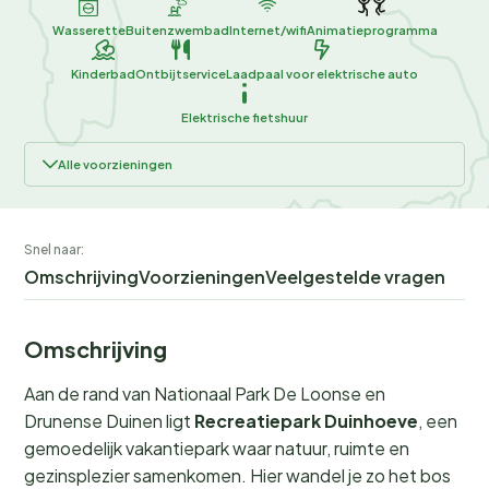
Wasserette
Buitenzwembad
Internet/wifi
Animatieprogramma
Kinderbad
Ontbijtservice
Laadpaal voor elektrische auto
Elektrische fietshuur
Alle voorzieningen
Snel naar:
Omschrijving
Voorzieningen
Veelgestelde vragen
Omschrijving
Aan de rand van Nationaal Park De Loonse en
Drunense Duinen ligt
Recreatiepark Duinhoeve
, een
gemoedelijk vakantiepark waar natuur, ruimte en
gezinsplezier samenkomen. Hier wandel je zo het bos