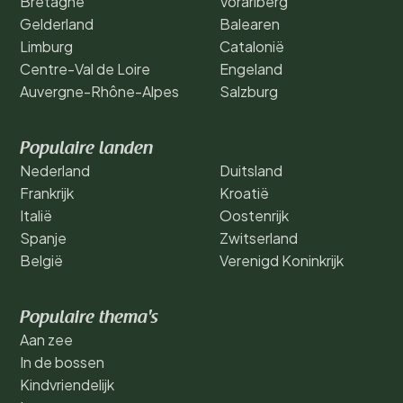
Bretagne
Vorarlberg
Gelderland
Balearen
Limburg
Catalonië
Centre-Val de Loire
Engeland
Auvergne-Rhône-Alpes
Salzburg
Populaire landen
Nederland
Duitsland
Frankrijk
Kroatië
Italië
Oostenrijk
Spanje
Zwitserland
België
Verenigd Koninkrijk
Populaire thema's
Aan zee
In de bossen
Kindvriendelijk