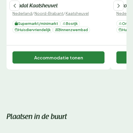
Landal Kaatsheuvel
EuroPa
Nederland
/
Noord-Brabant
/
Kaatsheuvel
Nederla
Supermarkt/minimarkt
Bosrijk
Omhei
Huisdiervriendelijk
Binnenzwembad
Huisdi
Accommodatie tonen
Plaatsen in de buurt