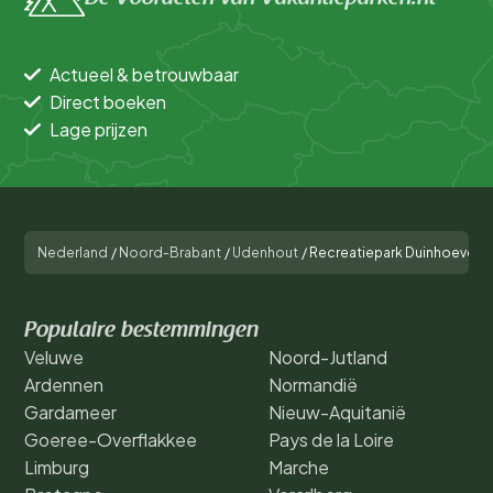
Actueel & betrouwbaar
Direct boeken
Lage prijzen
Nederland
/
Noord-Brabant
/
Udenhout
/
Recreatiepark Duinhoeve
Populaire bestemmingen
Veluwe
Noord-Jutland
Ardennen
Normandië
Gardameer
Nieuw-Aquitanië
Goeree-Overflakkee
Pays de la Loire
Limburg
Marche