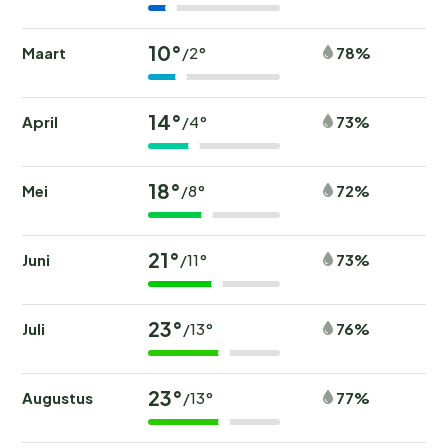
10°
Maart
78%
/2°
14°
April
73%
/4°
18°
Mei
72%
/8°
21°
Juni
73%
/11°
23°
Juli
76%
/13°
23°
Augustus
77%
/13°