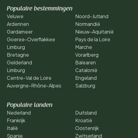
Populaire bestemmingen
Veluwe
Noord-Jutland
Ardennen
Normandië
Gardameer
Nieuw-Aquitanië
Goeree-Overflakkee
Pays de la Loire
Limburg
Marche
Bretagne
Vorarlberg
Gelderland
Balearen
Limburg
Catalonië
Centre-Val de Loire
Engeland
Auvergne-Rhône-Alpes
Salzburg
Populaire landen
Nederland
Duitsland
Frankrijk
Kroatië
Italië
Oostenrijk
Spanje
Zwitserland