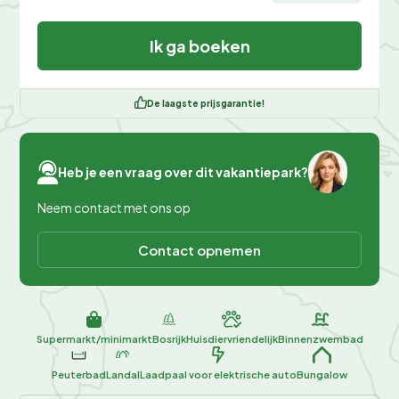
Ik ga boeken
De laagste prijsgarantie!
Heb je een vraag over dit vakantiepark?
Neem contact met ons op
Contact opnemen
Supermarkt/minimarkt
Bosrijk
Huisdiervriendelijk
Binnenzwembad
Peuterbad
Landal
Laadpaal voor elektrische auto
Bungalow