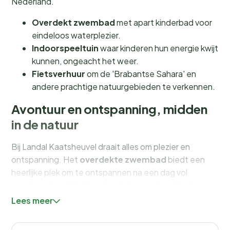
Nederland.
Overdekt zwembad
met apart kinderbad voor
eindeloos waterplezier.
Indoorspeeltuin
waar kinderen hun energie kwijt
kunnen, ongeacht het weer.
Fietsverhuur
om de 'Brabantse Sahara' en
andere prachtige natuurgebieden te verkennen.
Avontuur en ontspanning, midden
in de natuur
Bij Landal Kaatsheuvel draait alles om plezier en
ontspanning. Het
overdekte zwembad
biedt een
heerlijke plek om te ontspannen na een dag vol
avontuur, terwijl de kleintjes zich vermaken in het
aparte kinderbad. Voor de jonge avonturiers is er een
Lees meer
uitgebreide
indoorspeeltuin
waar ze naar hartenlust
kunnen spelen. En voor de sportievelingen onder ons is