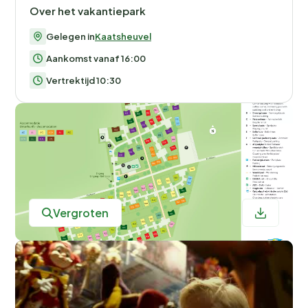
er de mogelijkheid om fietsen te huren en de omgeving
Over het vakantiepark
te verkennen. De Loonse en Drunense Duinen, ook wel
Gelegen in
Kaatsheuvel
de 'Brabantse Sahara' genoemd, bieden een unieke
ervaring met hun uitgestrekte zandverstuivingen.
Aankomst vanaf 16:00
Vertrektijd 10:30
Het park past zich moeiteloos aan de seizoenen aan. In
de zomer kun je genieten van lange fietstochten en
picknicks in de natuur, terwijl de wintermaanden
perfect zijn voor een bezoek aan de sfeervolle
kerstmarkten in de omgeving.
Eten en drinken: Zelf koken of uit
Vergroten
eten?
Hoewel er geen restaurants op het park zijn, hoef je je
geen zorgen te maken over je maaltijden.
De
broodjesservice
zorgt elke ochtend voor verse
broodjes, ideaal voor een ontspannen ontbijt in je