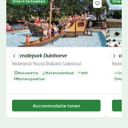
Direct te boeken
Direct 
Recreatiepark Duinhoeve
EuroPa
Nederland
/
Noord-Brabant
/
Udenhout
Nederla
Wasserette
Buitenzwembad
Wifi
Omhei
Buitenspeeltuin
Huisdi
Accommodatie tonen