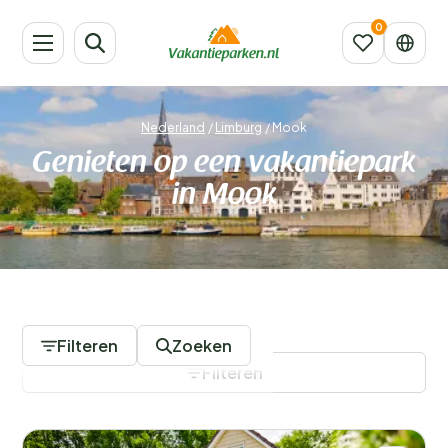
Nederland
/
Limburg
/
Mook
Genieten op een vakantiepark
in Mook
11 Vakantieparken
Filteren
Zoeken
Filteren