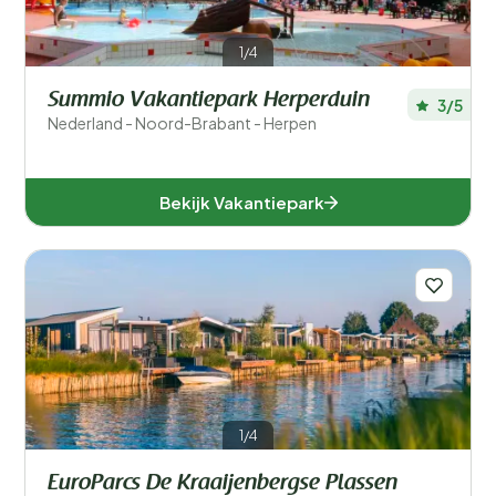
Speciale voorkeuren
1/4
In de buurt
Summio Vakantiepark Herperduin
3/5
Nederland - Noord-Brabant - Herpen
Aanbieder
Faciliteiten accommodatie
Bekijk Vakantiepark
Accommodatiegrootte
Aantal slaapkamers
Aantal badkamers
1/4
EuroParcs De Kraaijenbergse Plassen