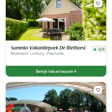
Filters opslaan
Voor kinderen
1/4
Eten en drinken
Summio Vakantiepark De Riethorst
4/5
Algemene parkfaciliteiten
Nederland - Limburg - Plasmolen
Sport en recreatie
Bekijk Vakantiepark
Zwemmen
Wellness
Ligging
Verblijfstype