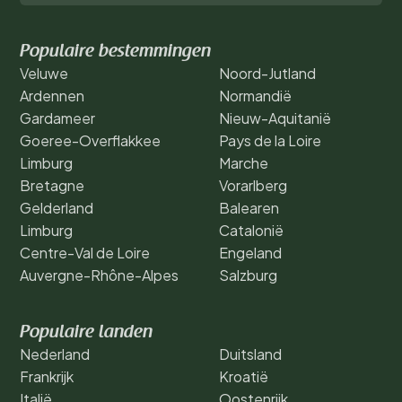
Populaire bestemmingen
Veluwe
Noord-Jutland
Ardennen
Normandië
Gardameer
Nieuw-Aquitanië
Goeree-Overflakkee
Pays de la Loire
Limburg
Marche
Bretagne
Vorarlberg
Gelderland
Balearen
Limburg
Catalonië
Centre-Val de Loire
Engeland
Auvergne-Rhône-Alpes
Salzburg
Populaire landen
Nederland
Duitsland
Frankrijk
Kroatië
Italië
Oostenrijk