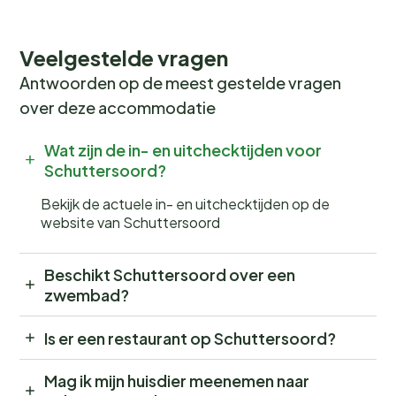
plek bij Vakantiepark Schuttersoord en beleef een
onvergetelijke kampeervakantie! Wees er snel bij, want
populaire periodes zijn snel volgeboekt.
Veelgestelde vragen
Antwoorden op de meest gestelde vragen
over deze accommodatie
Wat zijn de in- en uitchecktijden voor
Schuttersoord?
Bekijk de actuele in- en uitchecktijden op de
website van Schuttersoord
Beschikt Schuttersoord over een
zwembad?
Is er een restaurant op Schuttersoord?
Mag ik mijn huisdier meenemen naar