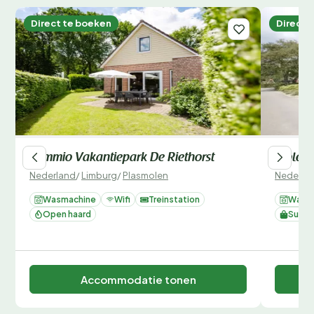
Direct te boeken
Direct 
Summio Vakantiepark De Riethorst
Molend
Nederland
/
Limburg
/
Plasmolen
Nederla
Wasmachine
Wifi
Treinstation
Wasm
Open haard
Super
Accommodatie tonen