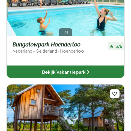
Sport en recreatie
Zwemmen
Wellness
1/4
Bungalowpark Hoenderloo
Ligging
3/5
Nederland - Gelderland - Hoenderloo
Verblijfstype
Bekijk Vakantiepark
Speciale voorkeuren
In de buurt
Aanbieder
Faciliteiten accommodatie
Accommodatiegrootte