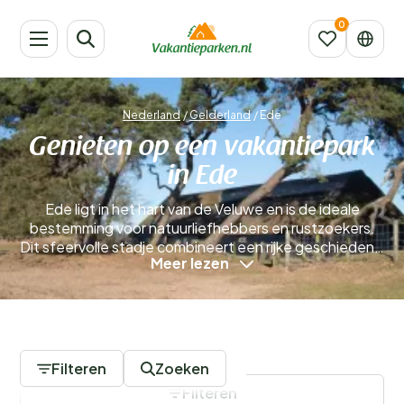
Nederland
/
Gelderland
/
Ede
Genieten op een vakantiepark
in Ede
Ede ligt in het hart van de Veluwe en is de ideale
bestemming voor natuurliefhebbers en rustzoekers.
Dit sfeervolle stadje combineert een rijke geschiedenis
Meer lezen
met een adembenemende natuur. Omringd door
bossen, heidevelden en wilde dieren die je nergens
anders in Nederland kan spotten, staat Ede garant
voor een onvergetelijke vakantie. Boek een
32 Vakantieparken
vakantiepark in Ede en ervaar de perfecte mix van
ontspanning, avontuur en comfort.
Meer lezen
Filteren
Zoeken
Filteren