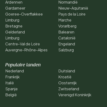
Ardennen
Normandië
Gardameer
Nieuw-Aquitanië
Goeree-Overflakkee
Pays de la Loire
Limburg
Marche
Bretagne
Vorarlberg
Gelderland
Balearen
Limburg
Catalonië
Centre-Val de Loire
Engeland
Auvergne-Rhône-Alpes
Salzburg
Populaire landen
Nederland
Duitsland
Frankrijk
Kroatië
Italië
Oostenrijk
Spanje
Zwitserland
België
Verenigd Koninkrijk