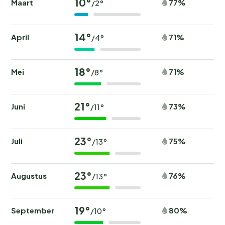
10°
Maart
77%
/2°
14°
April
71%
/4°
18°
Mei
71%
/8°
21°
Juni
73%
/11°
23°
Juli
75%
/13°
23°
Augustus
76%
/13°
19°
September
80%
/10°