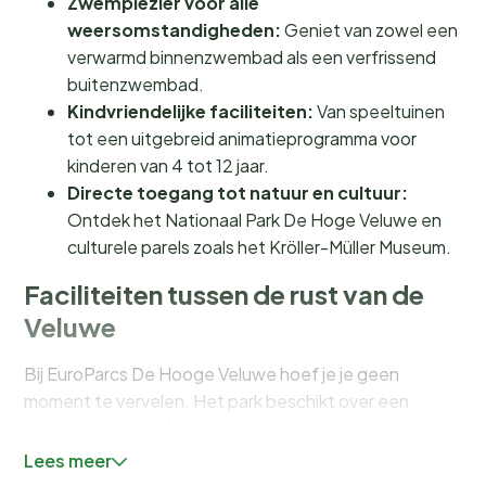
Zwemplezier voor alle
weersomstandigheden:
Geniet van zowel een
verwarmd binnenzwembad als een verfrissend
buitenzwembad.
Kindvriendelijke faciliteiten:
Van speeltuinen
tot een uitgebreid animatieprogramma voor
kinderen van 4 tot 12 jaar.
Directe toegang tot natuur en cultuur:
Ontdek het Nationaal Park De Hoge Veluwe en
culturele parels zoals het Kröller-Müller Museum.
Faciliteiten tussen de rust van de
Veluwe
Bij EuroParcs De Hooge Veluwe hoef je je geen
moment te vervelen. Het park beschikt over een
binnenzwembad
dat perfect is voor regenachtige
dagen, en een
buitenzwembad
voor de zonnige
Lees meer
momenten. Voor de sportievelingen is er een volledig