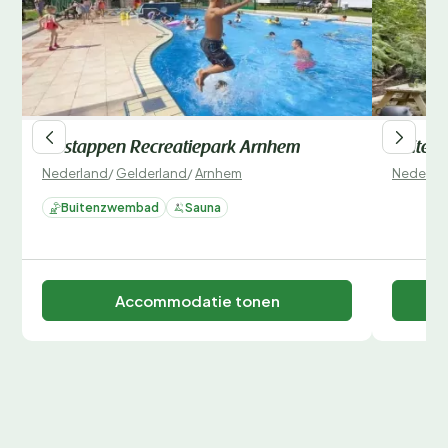
Oostappen Recreatiepark Arnhem
Buiten
Nederland
/
Gelderland
/
Arnhem
Nederla
Buitenzwembad
Sauna
Accommodatie tonen