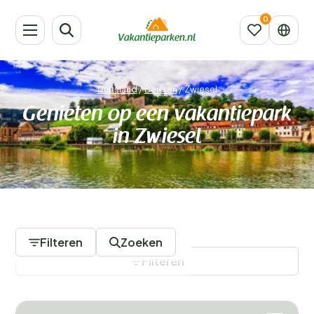
Duitsland
/
Beieren
/
Zwiesel
Genieten op een vakantiepark
in Zwiesel
1 Vakantieparken
Filteren
Zoeken
Filteren
Filters opslaan