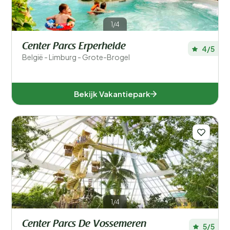
Verblijfstype
Speciale voorkeuren
1/4
Center Parcs Erperheide
In de buurt
4/5
België - Limburg - Grote-Brogel
Aanbieder
Bekijk Vakantiepark
Faciliteiten accommodatie
Accommodatiegrootte
Aantal slaapkamers
Aantal badkamers
1/4
Center Parcs De Vossemeren
5/5