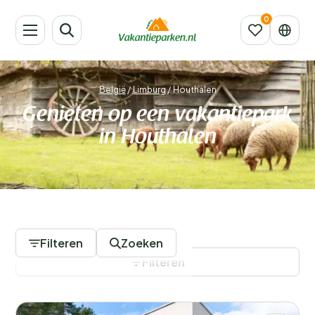
België
/
Limburg
/
Houthalen
Genieten op een vakantiepark
in Houthalen
12 Vakantieparken
Filteren
Zoeken
Filteren