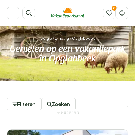
België
/
Limburg
/
Opglabbeek
Genieten op een vakantiepark
in Opglabbeek
8 Vakantieparken
Filteren
Zoeken
Filteren
Filters opslaan