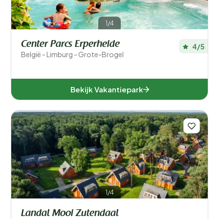
Speciale voorkeuren
1/4
Aanbieder
Center Parcs Erperheide
4/5
Faciliteiten accommodatie
België - Limburg - Grote-Brogel
Accommodatiegrootte
Bekijk Vakantiepark
Aantal slaapkamers
Aantal badkamers
1/4
Landal Mooi Zutendaal