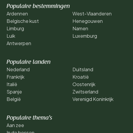
Populaire bestemmingen
Ardennen
West-Vlaanderen
Belgische kust
Henegouwen
Limburg
Namen
Luik
Luxemburg
Antwerpen
Populaire landen
Nederland
Duitsland
Frankrijk
Kroatië
Italië
Oostenrijk
Spanje
Zwitserland
België
Verenigd Koninkrijk
Populaire thema's
Aan zee
In de bossen