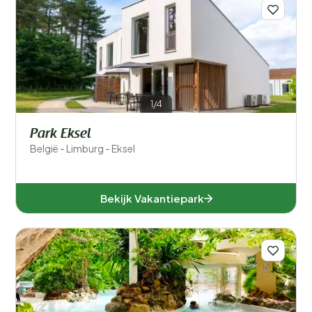
Voor kinderen
Eten en drinken
1/4
Algemene parkfaciliteiten
Park Eksel
België - Limburg - Eksel
Sport en recreatie
Zwemmen
Bekijk Vakantiepark
Wellness
Ligging
Verblijfstype