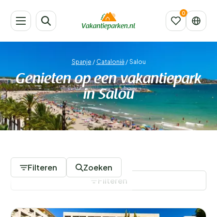
Spanje
/
Catalonië
/
Salou
Genieten op een vakantiepark
in Salou
3 Vakantieparken
Filteren
Zoeken
Filteren
Filters opslaan