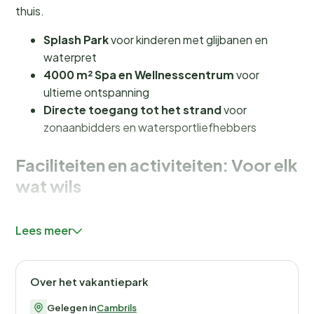
thuis.
Splash Park
voor kinderen met glijbanen en
waterpret
4000 m² Spa en Wellnesscentrum
voor
ultieme ontspanning
Directe toegang tot het strand
voor
zonaanbidders en watersportliefhebbers
Faciliteiten en activiteiten: Voor elk
wat wils
Bij Estival Eldorado Resort draait alles om plezier en
Lees meer
ontspanning. Het resort beschikt over meerdere
zwembaden
, waaronder een speciaal zwembad voor
volwassenen waar je in alle rust kunt genieten. Voor de
Over het vakantiepark
kleintjes is er het kleurrijke
Splash Park
, een paradijs
vol glijbanen en wateractiviteiten. Sportievelingen
Gelegen in
Cambrils