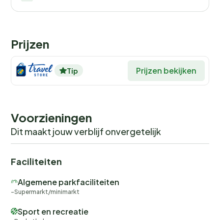
kunnen hun hart ophalen in de volledig uitgeruste
fitnessruimte
of op de diverse sportvelden. En als
het weer even niet meewerkt, biedt het
indoor
Prijzen
wellnesscentrum
een toevluchtsoord van rust en
verwennerij.
Prijzen bekijken
Tip
Het resort organiseert ook unieke activiteiten zoals
sterrenkijkavonden en wildplukwandelingen, waardoor
je de omgeving op een bijzondere manier kunt
Voorzieningen
ontdekken. Of je nu in de zomer komt voor de zon en
zee, of in de winter voor de milde temperaturen en
Dit maakt jouw verblijf onvergetelijk
culturele uitstapjes, Estival Eldorado past zich
moeiteloos aan elk seizoen aan.
Faciliteiten
Eten en drinken: Culinaire
Algemene parkfaciliteiten
ontdekkingen
Supermarkt/minimarkt
Sport en recreatie
Geniet van een culinaire reis zonder het resort te