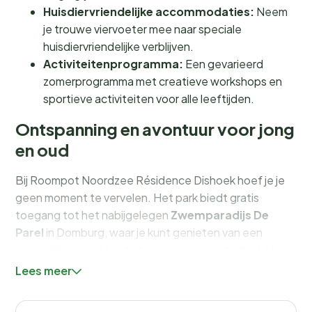
Huisdiervriendelijke accommodaties:
Neem
je trouwe viervoeter mee naar speciale
huisdiervriendelijke verblijven.
Activiteitenprogramma:
Een gevarieerd
zomerprogramma met creatieve workshops en
sportieve activiteiten voor alle leeftijden.
Ontspanning en avontuur voor jong
en oud
Bij Roompot Noordzee Résidence Dishoek hoef je je
geen moment te vervelen. Het park biedt gratis
toegang tot het nabijgelegen
Zwemparadijs De
Parel
in Domburg, waar je kunt genieten van een
superglijbaan, wildwaterbaan en een peuterbad. Voor
de kleintjes is er volop vermaak met een uitgebreid
Lees meer
activiteitenprogramma
in de zomermaanden,
inclusief creatieve workshops en sportieve