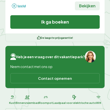
Bekijken
Ik ga boeken
De laagste prijsgarantie!
Heb je een vraag over dit vakantiepark?
Neem contact met ons op
Contact opnemen
Kust
Binnenzwembad
Roompot
Laadpaal voor elektrische auto
Wifi