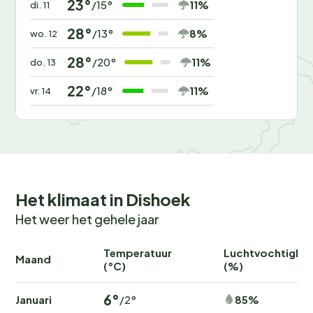
23°
11%
/15°
di. 11
28°
8%
/13°
wo. 12
28°
11%
/20°
do. 13
22°
11%
/18°
vr. 14
Het klimaat in Dishoek
Het weer het gehele jaar
Temperatuur
Luchtvochtighei
Maand
(°C)
(%)
6°
Januari
85%
/2°