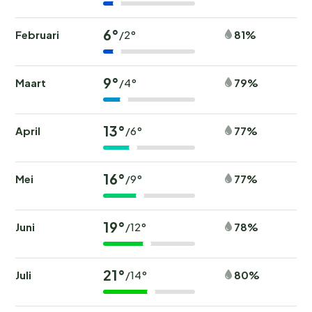
6°
Februari
81%
/2°
9°
Maart
79%
/4°
13°
April
77%
/6°
16°
Mei
77%
/9°
19°
Juni
78%
/12°
21°
Juli
80%
/14°