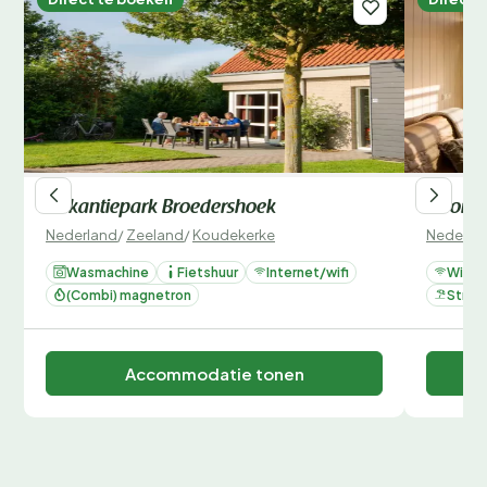
Vakantiepark Broedershoek
Noordze
Nederland
/
Zeeland
/
Koudekerke
Nederla
Wasmachine
Fietshuur
Internet/wifi
Wifi
(Combi) magnetron
Stran
Accommodatie tonen