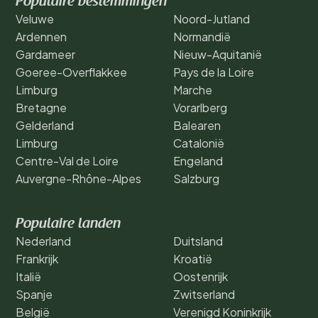
Populaire bestemmingen
Veluwe
Noord-Jutland
Ardennen
Normandië
Gardameer
Nieuw-Aquitanië
Goeree-Overflakkee
Pays de la Loire
Limburg
Marche
Bretagne
Vorarlberg
Gelderland
Balearen
Limburg
Catalonië
Centre-Val de Loire
Engeland
Auvergne-Rhône-Alpes
Salzburg
Populaire landen
Nederland
Duitsland
Frankrijk
Kroatië
Italië
Oostenrijk
Spanje
Zwitserland
België
Verenigd Koninkrijk