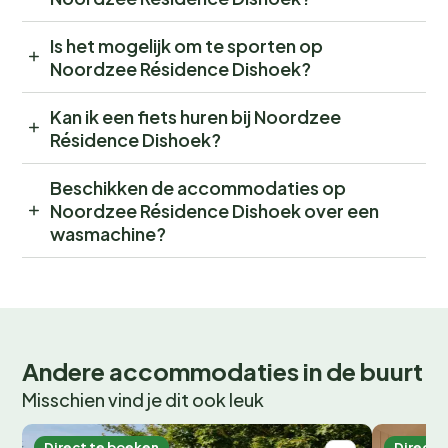
Is het mogelijk om te sporten op
Noordzee Résidence Dishoek?
Kan ik een fiets huren bij Noordzee
Résidence Dishoek?
Beschikken de accommodaties op
Noordzee Résidence Dishoek over een
wasmachine?
Andere accommodaties in de buurt
Misschien vind je dit ook leuk
Direct te boeken
Direct 