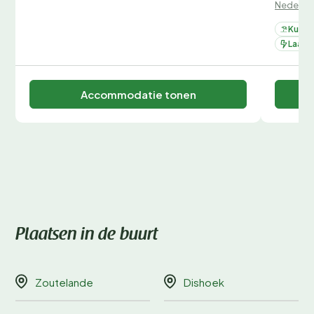
Nederla
Kust
Laadpa
Accommodatie tonen
Plaatsen in de buurt
Zoutelande
Dishoek