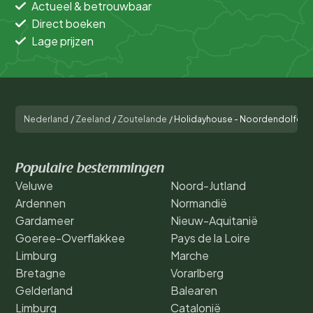
Actueel & betrouwbaar
Direct boeken
Lage prijzen
Nederland
/
Zeeland
/
Zoutelande
/
Holidayhouse - Noordendolfer 
Populaire bestemmingen
Veluwe
Noord-Jutland
Ardennen
Normandië
Gardameer
Nieuw-Aquitanië
Goeree-Overflakkee
Pays de la Loire
Limburg
Marche
Bretagne
Vorarlberg
Gelderland
Balearen
Limburg
Catalonië