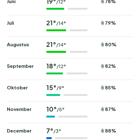
19°
Juni
78%
/12°
21°
Juli
79%
/14°
21°
Augustus
80%
/14°
18°
September
82%
/12°
15°
Oktober
85%
/9°
10°
November
87%
/5°
7°
December
88%
/3°