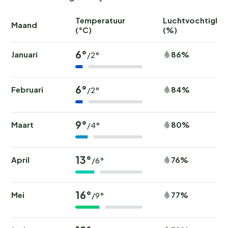
Temperatuur
Luchtvochtighei
Maand
(°C)
(%)
6°
Januari
86%
/2°
6°
Februari
84%
/2°
9°
Maart
80%
/4°
13°
April
76%
/6°
16°
Mei
77%
/9°