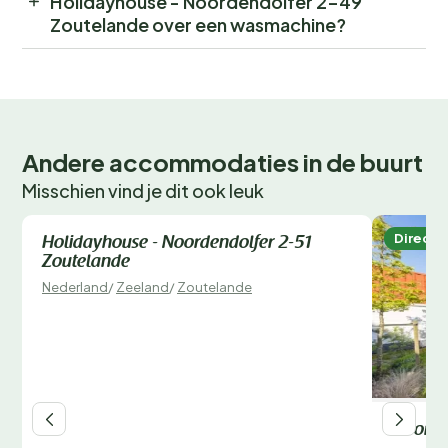
Holidayhouse - Noordendolfer 2-49
Zoutelande over een wasmachine?
Andere accommodaties in de buurt
Misschien vind je dit ook leuk
Direct te boeken
Direct 
Holidayhouse - Noordendolfer 2-51
Zoutelande
Nederland
/
Zeeland
/
Zoutelande
Noordz