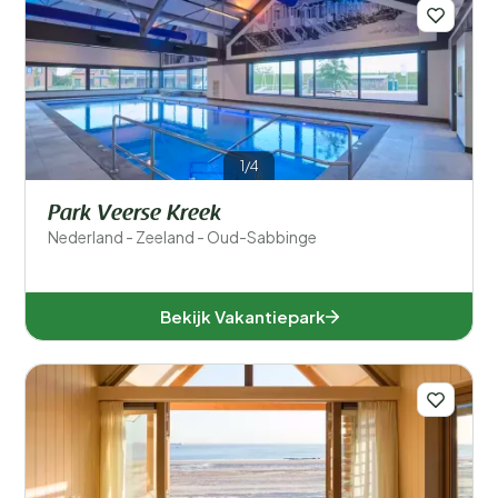
Filters opslaan
1/4
Voor kinderen
Park Veerse Kreek
Eten en drinken
Nederland - Zeeland - Oud-Sabbinge
Algemene parkfaciliteiten
Bekijk Vakantiepark
Sport en recreatie
Zwemmen
Wellness
Ligging