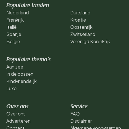
Populaire landen
Nederland
Duitsland
Frankrijk
Kroatië
Italië
Oostenrijk
Spanje
Zwitserland
België
Verenigd Koninkrijk
Populaire thema's
Aan zee
In de bossen
Kindvriendelijk
Luxe
Over ons
Service
Over ons
FAQ
Adverteren
Disclaimer
Contact
Algemene voorwaarden