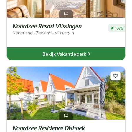
Verblijfstype
1/4
Speciale voorkeuren
Noordzee Resort Vlissingen
5/5
Nederland - Zeeland - Vlissingen
In de buurt
Aanbieder
Bekijk Vakantiepark
Faciliteiten accommodatie
Accommodatiegrootte
Aantal slaapkamers
Aantal badkamers
1/4
Noordzee Résidence Dishoek