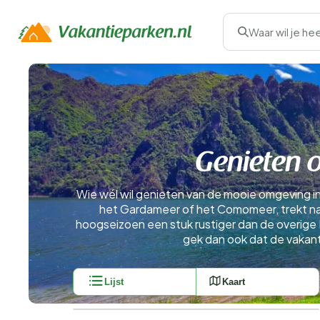
Waar wil je he
Genieten 
Wie wél wil genieten van de mooie omgeving in h
het Gardameer of het Comomeer, trekt natu
hoogseizoen een stuk rustiger dan de overige
gek dan ook dat de vakant
Lijst
Kaart