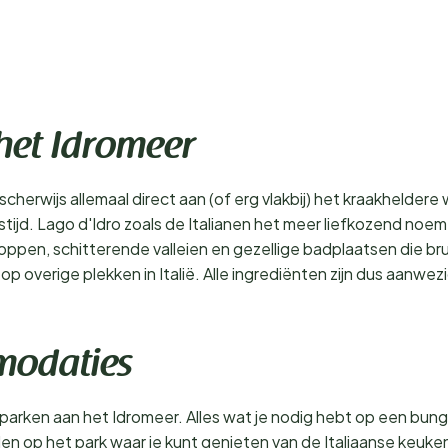
het Idromeer
cherwijs allemaal direct aan (of erg vlakbij) het kraakheldere
ijstijd. Lago d'Idro zoals de Italianen het meer liefkozend 
en, schitterende valleien en gezellige badplaatsen die brui
 op overige plekken in Italië. Alle ingrediënten zijn dus aan
mmodaties
rken aan het Idromeer. Alles wat je nodig hebt op een bungalo
op het park waar je kunt genieten van de Italiaanse keuken.