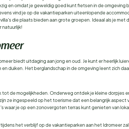
zig en omdat je geweldig goed kunt fietsen in de omgeving
Tevens vind je op de vakantieparken uiteenlopende accommoda
lla's die plaats bieden aan grote groepen. Ideaal als je met d
natuurlijk!
omeer
er biedt uitdaging aan jong en oud. Je kunt er heerlijk luier
n en duiken. Het berglandschap in de omgeving leent zich da
 tot de mogelijkheden. Onderweg ontdek je kleine dorpjes en
jn ze ingespeeld op het toerisme dat een belangrijk aspect v
é's waar je op een zonovergoten terras kunt genieten van lokal
 tijdens het verblijf op de vakantieparken aan het Idromeer za