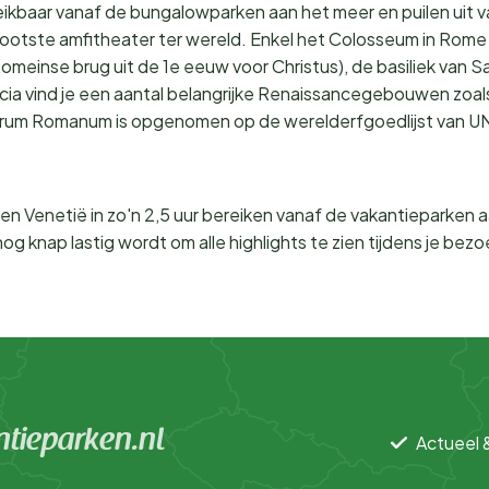
reikbaar vanaf de bungalowparken aan het meer en puilen uit
rootste amfitheater ter wereld. Enkel het Colosseum in Rome 
 (Romeinse brug uit de 1e eeuw voor Christus), de basiliek va
rescia vind je een aantal belangrijke Renaissancegebouwen 
orum Romanum is opgenomen op de werelderfgoedlijst van U
an en Venetië in zo'n 2,5 uur bereiken vanaf de vakantieparke
 nog knap lastig wordt om alle highlights te zien tijdens je be
tieparken.nl
Actueel 