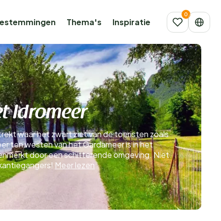
estemmingen
Thema's
Inspiratie
t Idromeer
trekt waar het zwart ziet van de toeristen zoals
eer ten westen van het Gardameer is in het
kenmerkt door een schitterende omgeving. Niet
akantiegangers!
Meer lezen