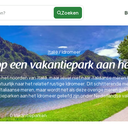
Zoeken
B
en?
Italië
/
Idromeer
op een vakantiepark aan he
et noorden van Italië, maar liever niet naar Italiaanse meren 
urlijk naar het relatief rustige Idromeer. Dit schitterende m
 Italiaanse meren, maar wordt net als deze overige meren ge
ieparken aan het Idromeer geliefd zijn onder Nederlandse v
0 Vakantieparken