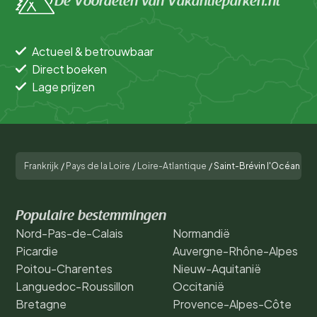
De Voordelen van Vakantieparken.nl
Actueel & betrouwbaar
Direct boeken
Lage prijzen
Frankrijk
/
Pays de la Loire
/
Loire-Atlantique
/
Saint-Brévin l'Océan
Populaire bestemmingen
Nord-Pas-de-Calais
Normandië
Picardie
Auvergne-Rhône-Alpes
Poitou-Charentes
Nieuw-Aquitanië
Languedoc-Roussillon
Occitanië
Bretagne
Provence-Alpes-Côte