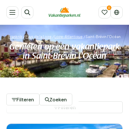
Frankrijk
/
Pays de la Loire
/
Loire-Atlantique
/
Saint-Brévin l'Océan
Genieten op een vakantiepark
in Saint-Brévin l'Océan
1 Vakantieparken
Filteren
Zoeken
Filteren
Filters opslaan